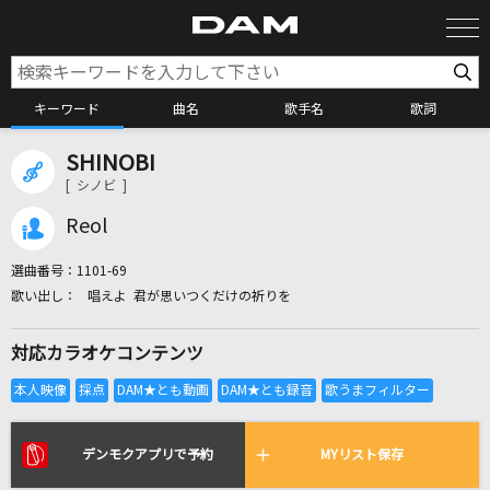
キーワード
曲名
歌手名
歌詞
SHINOBI
カラオケ検索
[ シノビ ]
Reol
カラオケ店舗検索
選曲番号：
1101-69
唱えよ 君が思いつくだけの祈りを
カラオケリクエスト
対応カラオケコンテンツ
全国りれき
リアルタイムで歌われている曲の一覧
デンモクアプリで予約
MYリスト保存