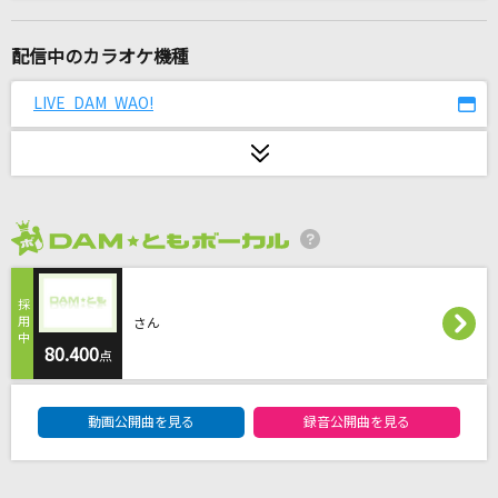
らぶきゅん うぉんてっど
きゅるりんってしてみて
配信中のカラオケ機種
[生音]ハッピーエンド
LIVE DAM WAO!
back number
Rock this Party
timelesz
2026年8月度
[生音]乱舞のメロディ
シド
さん
Preserved Roses
80.400
点
T.M.Revolution×水樹奈々
DAM★ともボーカルエントリーランキング
動画公開曲を見る
録音公開曲を見る
[良音]COLORS
FLOW