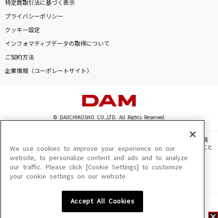
特定商取引法に基づく表示
プライバシーポリシー
クッキー設定
インフォマティブデータの取得について
ご契約方法
企業情報（コーポレートサイト）
© DAIICHIKOSHO CO.,LTD. All Rights Reserved.
このサイトに掲載されている一切の文章・画像・写真・動画・音声等を、手段や形態
を問わず、著作権法の定める範囲を超えて無断で複製、転載、ファイル化などすること
We use cookies to improve your experience on our
を禁じます。
website, to personalize content and ads and to analyze
our traffic. Please click [Cookie Settings] to customize
楽曲及びコンテンツは、機種によりご利用いただけない場合があります。
your cookie settings on our website.
楽曲及びコンテンツの配信日、配信内容が変更になる場合があります。
楽曲によりMYリスト保存ができない場合があります。
Accept All Cookies
JASRAC許諾番号
6602250213Y31015 6602250112Y38026 6602250240Y31015
6602250241Y45122