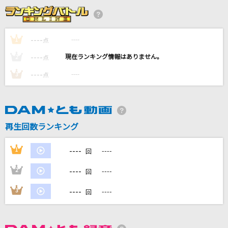
[生音]ミ・アモーレ
中森明菜
----
----
1
点
僕が僕であるために
----
----
2
点
Mr.Children
----
----
3
点
[生音]青と夏
Mrs. GREEN APPLE
[生音]地上の星
再生回数ランキング
中島みゆき
----
1
----
回
もっと見る
----
2
----
回
DAMの新曲・ランキングなど
----
3
----
回
カラオケ最新情報をチェック！