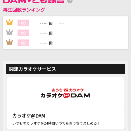
再生回数ランキング
DAMに会員登録・ログインして
カラオケをもっと楽しもう！
----
1
----
回
----
2
----
回
----
3
----
回
自宅でカラオケ歌い放題！
家族や友達と一緒に！練習にも！
関連カラオケサービス
カラオケ@DAM
いつものカラオケが24時間いつでもおうちで楽しめる！