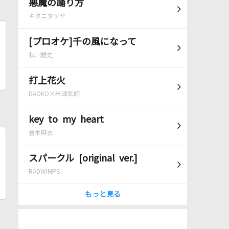
悪魔の踊り方
キタニタツヤ
[プロオケ]千の風になって
秋川雅史
打上花火
DAOKO×米津玄師
key to my heart
倉木麻衣
スパークル [original ver.]
RADWIMPS
もっと見る