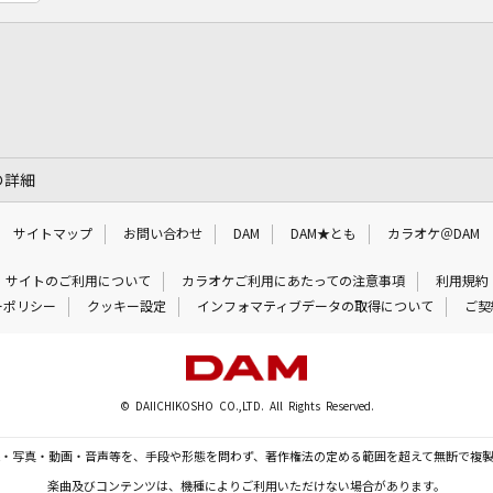
」の詳細
サイトマップ
お問い合わせ
DAM
DAM★とも
カラオケ＠DAM
サイトのご利用について
カラオケご利用にあたっての注意事項
利用規約
ーポリシー
クッキー設定
インフォマティブデータの取得について
ご契
© DAIICHIKOSHO CO.,LTD. All Rights Reserved.
・写真・動画・音声等を、手段や形態を問わず、著作権法の定める範囲を超えて無断で複
楽曲及びコンテンツは、機種によりご利用いただけない場合があります。