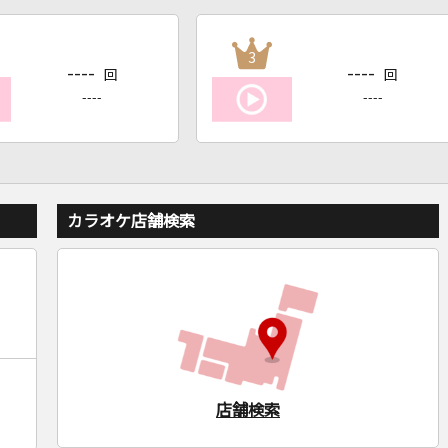
3
----
----
回
回
----
----
カラオケ店舗検索
店舗検索