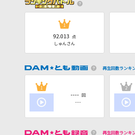
1
92.013
点
しゅんさん
再生回数ランキ
1
2
----
回
----
再生回数ランキ