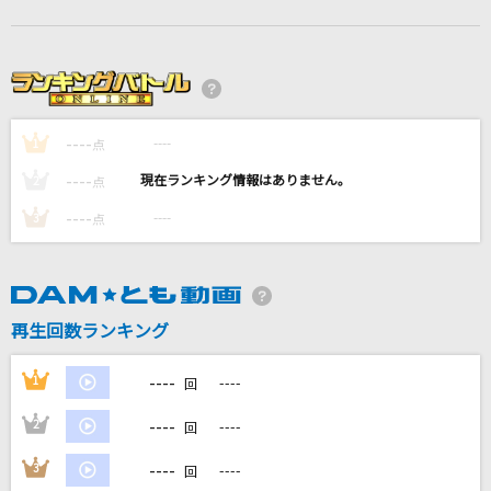
アサガオの散る頃に
ツユ
[生音]涙のリクエスト
チェッカーズ
----
----
1
点
----
----
風になる
2
点
つじあやの
----
----
3
点
お子さまプレート
go!go!vanillas
再生回数ランキング
もっと見る
----
1
----
回
DAMの新曲・ランキングなど
----
2
----
カラオケ最新情報をチェック！
回
----
3
----
回