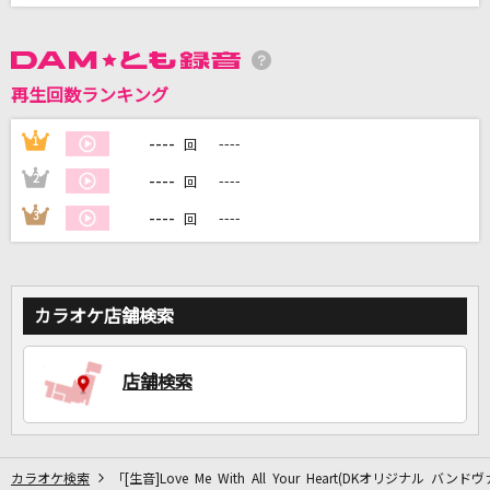
DAMに会員登録・ログインして
カラオケをもっと楽しもう！
再生回数ランキング
----
1
----
回
----
2
----
回
自宅でカラオケ歌い放題！
----
3
----
回
家族や友達と一緒に！練習にも！
カラオケ店舗検索
店舗検索
カラオケ検索
「[生音]Love Me With All Your Heart(DKオリジナル