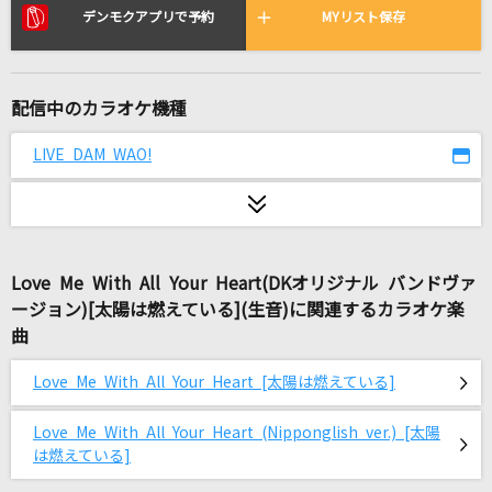
Listeners
デンモクアプリで予約
MYリスト保存
ミュウ(CV:高橋李依)
[生音]バランス
配信中のカラオケ機種
This is LAST
LIVE DAM WAO!
[生音]優しい歌
Mr.Children
[生音]サイレント・イヴ
Love Me With All Your Heart(DKオリジナル バンドヴァ
辛島美登里
ージョン)[太陽は燃えている](生音)に関連するカラオケ楽
曲
[生音]Walking with you
Novelbright
Love Me With All Your Heart [太陽は燃えている]
[生音]地上の星
Love Me With All Your Heart (Nipponglish ver.) [太陽
中島みゆき
は燃えている]