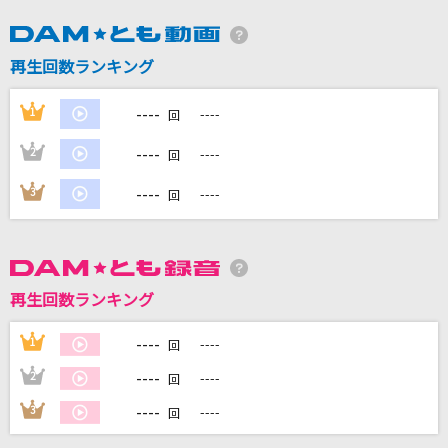
DAMに会員登録・ログインして
再生回数ランキング
カラオケをもっと楽しもう！
----
1
----
回
----
2
----
回
自宅でカラオケ歌い放題！
----
3
----
回
家族や友達と一緒に！練習にも！
再生回数ランキング
----
1
----
回
----
2
----
回
----
3
----
回