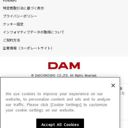
利用規約
特定商取引法に基づく表示
プライバシーポリシー
クッキー設定
インフォマティブデータの取得について
ご契約方法
企業情報（コーポレートサイト）
© DAIICHIKOSHO CO.,LTD. All Rights Reserved.
このサイトに掲載されている一切の文章・画像・写真・動画・音声等を、手段や形態
を問わず、著作権法の定める範囲を超えて無断で複製、転載、ファイル化などすること
We use cookies to improve your experience on our
を禁じます。
website, to personalize content and ads and to analyze
our traffic. Please click [Cookie Settings] to customize
楽曲及びコンテンツは、機種によりご利用いただけない場合があります。
your cookie settings on our website.
楽曲及びコンテンツの配信日、配信内容が変更になる場合があります。
楽曲によりMYリスト保存ができない場合があります。
Accept All Cookies
JASRAC許諾番号