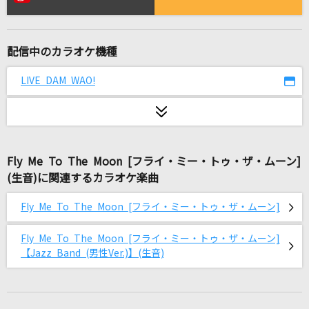
[生音]TONIGHT,TONIGHT,TONIGHT
BEAT CRUSADERS
配信中のカラオケ機種
[生音]突破口
SUPER BEAVER
LIVE DAM WAO!
ポーズ
岡崎体育
Fly Me To The Moon [フライ・ミー・トゥ・ザ・ムーン]
一千一秒物語
(生音)に関連するカラオケ楽曲
松田聖子
Fly Me To The Moon [フライ・ミー・トゥ・ザ・ムーン]
[生音]115万キロのフィルム
Official髭男dism
Fly Me To The Moon [フライ・ミー・トゥ・ザ・ムーン]
【Jazz Band (男性Ver.)】(生音)
くるみ
Mr.Children