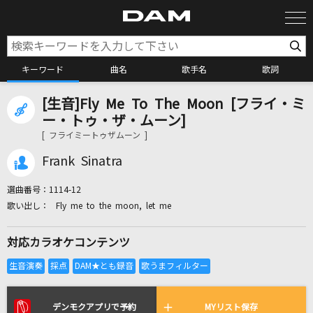
キーワード
曲名
歌手名
歌詞
[生音]Fly Me To The Moon [フライ・ミ
カラオケ検索
ー・トゥ・ザ・ムーン]
[ フライミートゥザムーン ]
カラオケ店舗検索
Frank Sinatra
選曲番号：
1114-12
カラオケリクエスト
Fly me to the moon, let me
対応カラオケコンテンツ
全国りれき
リアルタイムで歌われている曲の一覧
デンモクアプリで予約
MYリスト保存