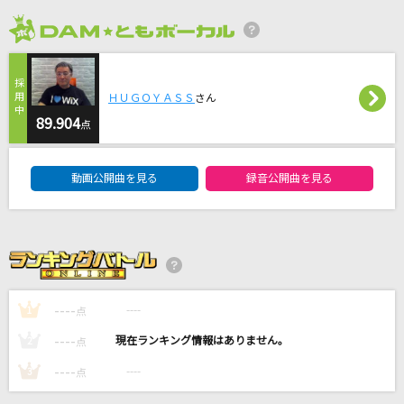
This Is Me [ディス・イズ・ミー]
Keala Settle & The Greatest Showman Ensemble
2026年8月度
realitYhurts.
ＨＵＧＯＹＡＳＳ
さん
CVLTE
89.904
点
点描の唄(feat.井上苑子)
DAM★ともボーカルエントリーランキング
Mrs. GREEN APPLE
動画公開曲を見る
録音公開曲を見る
ケセラセラ
Mrs. GREEN APPLE
もっと見る
----
----
1
点
DAMの新曲・ランキングなど
----
----
2
点
カラオケ最新情報をチェック！
----
----
3
点