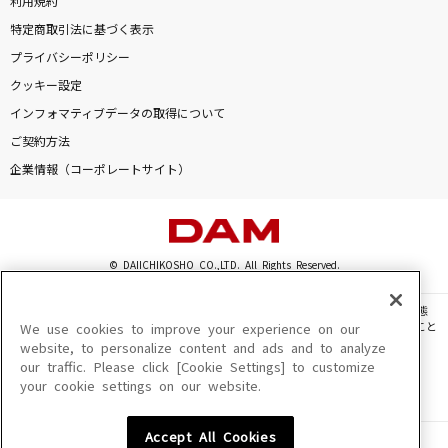
利用規約
特定商取引法に基づく表示
プライバシーポリシー
クッキー設定
インフォマティブデータの取得について
ご契約方法
企業情報（コーポレートサイト）
© DAIICHIKOSHO CO.,LTD. All Rights Reserved.
このサイトに掲載されている一切の文章・画像・写真・動画・音声等を、手段や形態
を問わず、著作権法の定める範囲を超えて無断で複製、転載、ファイル化などすること
We use cookies to improve your experience on our
を禁じます。
website, to personalize content and ads and to analyze
our traffic. Please click [Cookie Settings] to customize
楽曲及びコンテンツは、機種によりご利用いただけない場合があります。
your cookie settings on our website.
楽曲及びコンテンツの配信日、配信内容が変更になる場合があります。
楽曲によりMYリスト保存ができない場合があります。
Accept All Cookies
JASRAC許諾番号