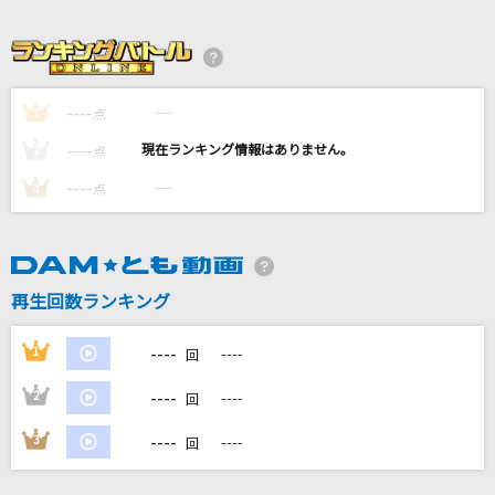
[生音]又三郎
ヨルシカ
----
----
1
点
The hole
----
----
2
点
King Gnu
----
----
3
点
PIECE OF MY WISH
今井美樹
Fiesta! Fiesta!
再生回数ランキング
Juice=Juice
----
1
----
回
もっと見る
----
2
----
回
DAMの新曲・ランキングなど
----
3
----
回
カラオケ最新情報をチェック！