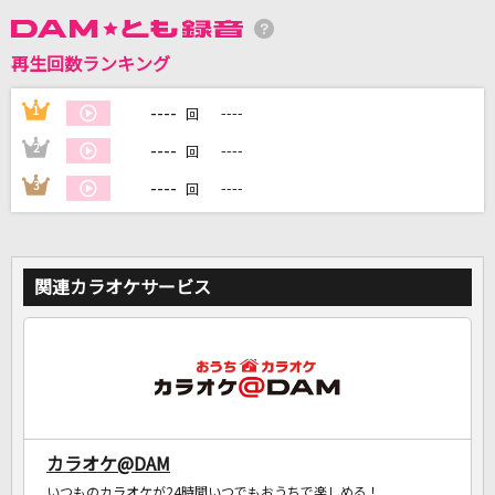
再生回数ランキング
DAMに会員登録・ログインして
カラオケをもっと楽しもう！
----
1
----
回
----
2
----
回
----
3
----
回
自宅でカラオケ歌い放題！
家族や友達と一緒に！練習にも！
関連カラオケサービス
カラオケ@DAM
いつものカラオケが24時間いつでもおうちで楽しめる！