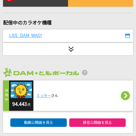
Pretender
Official髭男dism
配信中のカラオケ機種
[生音]Your Song
Mr.Children
LIVE DAM WAO!
[生音]まっぴら御免
神野美伽
mix juiceのいうとおり
2026年8月度
UNISON SQUARE GARDEN
[生音]夢をかなえてドラえもん(ドラえもんアニ
ミッキー
さん
メバージョン)
94.443
点
mao
DAM★ともボーカルエントリーランキング
動画公開曲を見る
録音公開曲を見る
[生音]HELLO
福山雅治