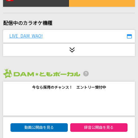
僕なんか
日向坂46
配信中のカラオケ機種
今、咲き誇る花たちよ
コブクロ
LIVE DAM WAO!
セレナーデ
なとり
[生音]粉雪
2026年8月度
レミオロメン
今なら採用のチャンス！ エントリー受付中
サクラウサギ
川崎鷹也
ハナミズキ
DAM★ともボーカルエントリーランキング
一青 窈
動画公開曲を見る
録音公開曲を見る