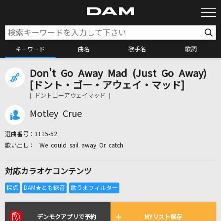
キーワード
曲名
歌手名
歌詞
Don't Go Away Mad (Just Go Away)
カラオケ検索
[ドント・ゴー・アウェイ・マッド]
[ ドントゴーアウェイマッド ]
カラオケ店舗検索
Motley Crue
選曲番号：
1115-52
カラオケリクエスト
We could sail away Or catch
対応カラオケコンテンツ
全国りれき
リアルタイムで歌われている曲の一覧
デンモクアプリで予約
MYリスト保存