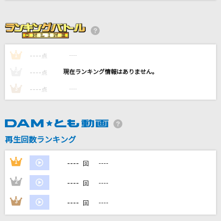
少女迷路でつかまえて
美郷あき
ラブソングに襲われる
----
----
1
点
＝LOVE
----
----
2
点
曖歌
----
----
3
点
湘南乃風
灰色と青(+菅田将暉)
米津玄師
再生回数ランキング
もっと見る
----
1
----
回
----
2
----
DAMの新曲・ランキングなど
回
カラオケ最新情報をチェック！
----
3
----
回