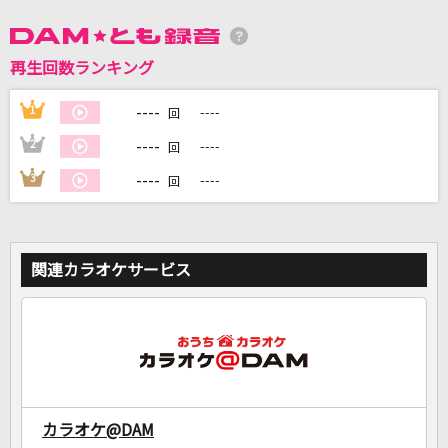
DAMに会員登録・ログインして
再生回数ランキング
カラオケをもっと楽しもう！
----
1
----
回
----
2
----
回
----
3
----
回
自宅でカラオケ歌い放題！
家族や友達と一緒に！練習にも！
関連カラオケサービス
カラオケ@DAM