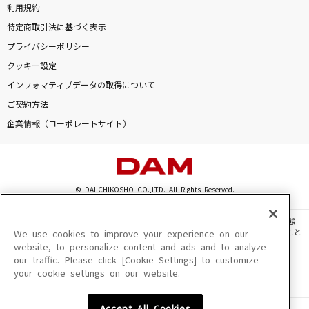
利用規約
特定商取引法に基づく表示
プライバシーポリシー
クッキー設定
インフォマティブデータの取得について
ご契約方法
企業情報（コーポレートサイト）
© DAIICHIKOSHO CO.,LTD. All Rights Reserved.
このサイトに掲載されている一切の文章・画像・写真・動画・音声等を、手段や形態
を問わず、著作権法の定める範囲を超えて無断で複製、転載、ファイル化などすること
We use cookies to improve your experience on our
を禁じます。
website, to personalize content and ads and to analyze
our traffic. Please click [Cookie Settings] to customize
楽曲及びコンテンツは、機種によりご利用いただけない場合があります。
your cookie settings on our website.
楽曲及びコンテンツの配信日、配信内容が変更になる場合があります。
楽曲によりMYリスト保存ができない場合があります。
Accept All Cookies