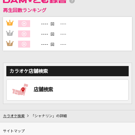
再生回数ランキング
DAMに会員登録・ログインして
カラオケをもっと楽しもう！
----
1
----
回
----
2
----
回
----
3
----
回
自宅でカラオケ歌い放題！
家族や友達と一緒に！練習にも！
カラオケ店舗検索
店舗検索
カラオケ検索
「シャナリン」の詳細
サイトマップ