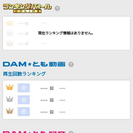
[生音]サヨナラ
GAO
----
----
1
点
[生音]I Want You Back [帰ってほしいの]
----
----
2
点
The Jackson 5(The Jacksons)
----
----
3
点
白日
King Gnu
ダーリン
再生回数ランキング
Mrs. GREEN APPLE
----
1
----
回
もっと見る
----
2
----
回
DAMの新曲・ランキングなど
----
3
----
回
カラオケ最新情報をチェック！