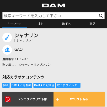
キーワード
曲名
歌手名
歌詞
シャナリン
カラオケ検索
[ シャナリン ]
GAO
カラオケ店舗検索
選曲番号：
1117-07
シャーナーリンリンリン
カラオケリクエスト
対応カラオケコンテンツ
全国りれき
リアルタイムで歌われている曲の一覧
デンモクアプリで予約
MYリスト保存