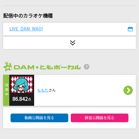
花の塔
さユり
配信中のカラオケ機種
紅蓮華 -アニメ映像 ver.-
LIVE DAM WAO!
LiSA
あの夏が飽和する
カンザキイオリ
2026年8月度
[生音]君が好き
Mr.Children
ももた
さん
夏色えがおで1,2,Jump!
86.842
点
μ's
DAM★ともボーカルエントリーランキング
動画公開曲を見る
録音公開曲を見る
恋しくて
BEGIN