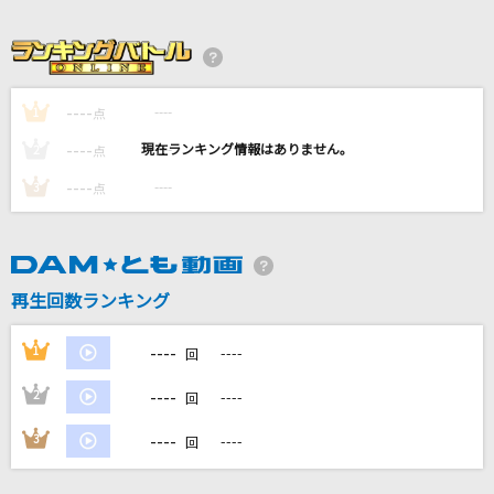
JANE DOE(ビデオクリップバージョン)
米津玄師, 宇多田ヒカル
テレパシー
----
----
1
点
M!LK
----
----
2
点
Chase the world
----
----
3
点
May'n
シンクロニシティ
乃木坂46
再生回数ランキング
もっと見る
----
1
----
回
----
2
----
回
DAMの新曲・ランキングなど
カラオケ最新情報をチェック！
----
3
----
回