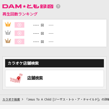
再生回数ランキング
DAMに会員登録・ログインして
カラオケをもっと楽しもう！
----
1
----
回
----
2
----
回
----
3
----
回
自宅でカラオケ歌い放題！
家族や友達と一緒に！練習にも！
カラオケ店舗検索
店舗検索
カラオケ検索
「Jesus To A Child [ジーザス・トゥ・ア・チャイルド]」の詳