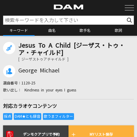
キーワード
曲名
歌手名
歌詞
Jesus To A Child [ジーザス・トゥ・
カラオケ検索
ア・チャイルド]
[ ジーザストゥアチャイルド ]
カラオケ店舗検索
George Michael
選曲番号：
1120-25
カラオケリクエスト
Kindness in your eyes I guess
対応カラオケコンテンツ
全国りれき
リアルタイムで歌われている曲の一覧
デンモクアプリで予約
MYリスト保存