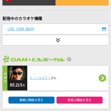
[生音]化粧
My Hair is Bad
配信中のカラオケ機種
盛れ！ミ・アモーレ
Juice=Juice
LIVE DAM WAO!
[生音]部屋
シャイトープ
[生音]綾
2026年8月度
My Hair is Bad
ダーリン
ｈｉｒｏｓｈｉ
さん
Mrs. GREEN APPLE
85.215
点
DAM★ともボーカルエントリーランキング
月が綺麗ねと言われたい！
動画公開曲を見る
録音公開曲を見る
柿崎ユウタ