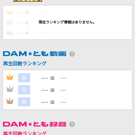
Wherever you are
----
----
1
点
ONE OK ROCK
----
----
2
点
アイネクライネ
----
----
3
点
米津玄師
STILL LOVE HER (失われた風景)
TM NETWORK(TMN)
再生回数ランキング
[生音]Love so sweet
----
1
----
回
嵐(アラシ)
----
2
----
回
もっと見る
----
3
----
回
DAMの新曲・ランキングなど
カラオケ最新情報をチェック！
再生回数ランキング