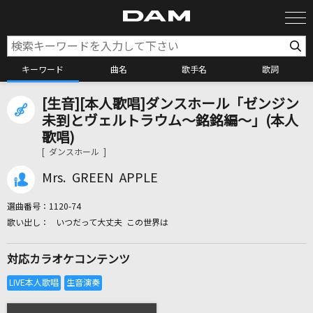
キーワード
曲名
歌手名
歌詞
[生音][本人歌唱]ダンスホール「ゼンジン
カラオケ検索
未到とヴェルトラウム～銘銘編～」(本人
歌唱)
[ ダンスホール ]
カラオケ店舗検索
Mrs. GREEN APPLE
カラオケリクエスト
選曲番号：
1120-74
いつだって大丈夫 この世界は
全国りれき
対応カラオケコンテンツ
リアルタイムで歌われている曲の一覧