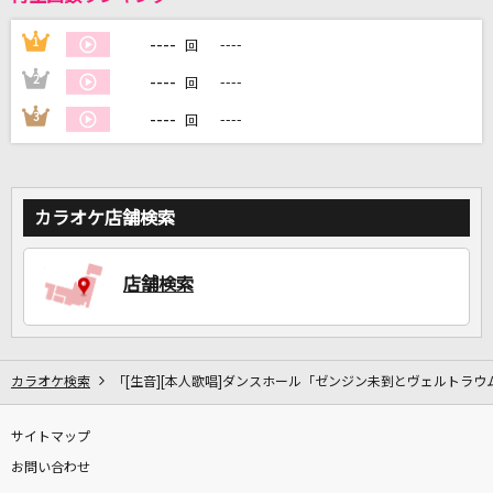
----
1
----
回
DAMに会員登録・ログインして
----
2
----
カラオケをもっと楽しもう！
回
----
3
----
回
自宅でカラオケ歌い放題！
カラオケ店舗検索
家族や友達と一緒に！練習にも！
店舗検索
カラオケ検索
「[生音][本人歌唱]ダンスホール「ゼンジン未到とヴェルトラウ
サイトマップ
お問い合わせ