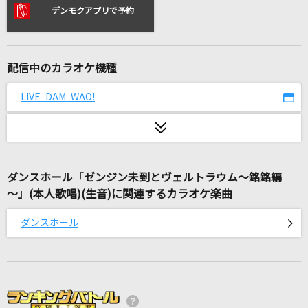
英雄
デンモクアプリで予約
doa
Brand New
配信中のカラオケ機種
Mrs. GREEN APPLE
LIVE DAM WAO!
INNOCENCE
藍井エイル
ひまわりの約束
ダンスホール「ゼンジン未到とヴェルトラウム～銘銘編
秦 基博
～」(本人歌唱)(生音)に関連するカラオケ楽曲
Silent Jealousy
ダンスホール
X JAPAN (X)
[生音]チェリー
スピッツ