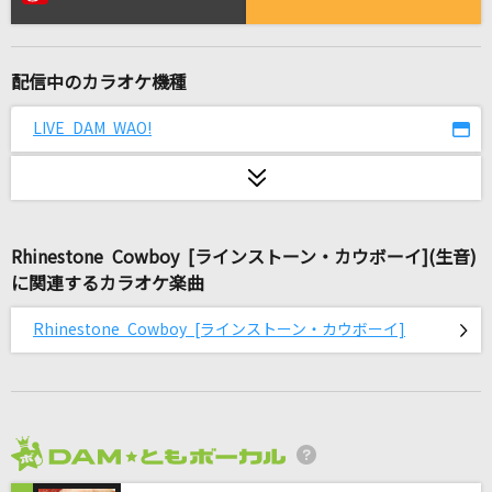
逃げ水
乃木坂46
配信中のカラオケ機種
栄光の架橋
ゆず
LIVE DAM WAO!
恋愛裁判
40mP feat.初音ミク
Rhinestone Cowboy [ラインストーン・カウボーイ](生音)
[生音]新しい恋人達に
に関連するカラオケ楽曲
back number
Rhinestone Cowboy [ラインストーン・カウボーイ]
ギブス
BLUE ENCOUNT
Junkies
＝LOVE
2026年8月度