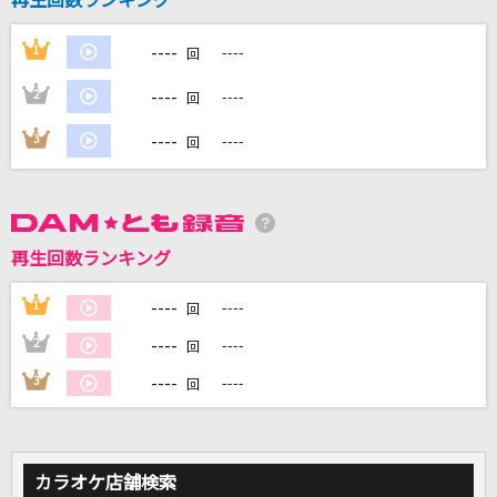
再生回数ランキング
----
1
----
回
DAMに会員登録・ログインして
カラオケをもっと楽しもう！
----
2
----
回
----
3
----
回
自宅でカラオケ歌い放題！
家族や友達と一緒に！練習にも！
再生回数ランキング
----
1
----
回
----
2
----
回
----
3
----
回
カラオケ店舗検索