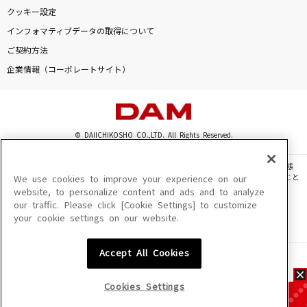
クッキー設定
インフォマティブデータの取得について
ご契約方法
企業情報（コーポレートサイト）
© DAIICHIKOSHO CO.,LTD. All Rights Reserved.
このサイトに掲載されている一切の文章・画像・写真・動画・音声等を、手段や形態
を問わず、著作権法の定める範囲を超えて無断で複製、転載、ファイル化などすること
We use cookies to improve your experience on our
を禁じます。
website, to personalize content and ads and to analyze
our traffic. Please click [Cookie Settings] to customize
楽曲及びコンテンツは、機種によりご利用いただけない場合があります。
your cookie settings on our website.
楽曲及びコンテンツの配信日、配信内容が変更になる場合があります。
楽曲によりMYリスト保存ができない場合があります。
Accept All Cookies
JASRAC許諾番号
6602250213Y31015 6602250112Y38026 6602250240Y31015
6602250241Y45122
Cookies Settings
NexTone許諾番号