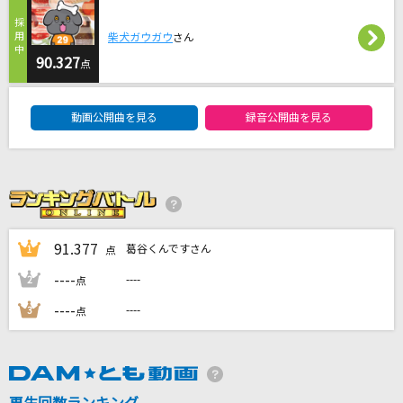
Mysterious
Naifu
柴犬ガウガウ
さん
90.327
点
Just a Friend
DAM★ともボーカルエントリーランキング
Mrs. GREEN APPLE
動画公開曲を見る
録音公開曲を見る
好きすぎて滅！
M!LK
[生音]瑠璃色の地球
松田聖子
91.377
葛谷くんですさん
1
点
----
----
2
点
もっと見る
----
----
3
点
DAMの新曲・ランキングなど
カラオケ最新情報をチェック！