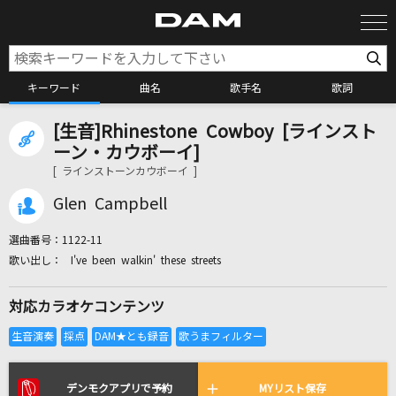
キーワード
曲名
歌手名
歌詞
[生音]Rhinestone Cowboy [ラインスト
カラオケ検索
ーン・カウボーイ]
[ ラインストーンカウボーイ ]
カラオケ店舗検索
Glen Campbell
選曲番号：
1122-11
カラオケリクエスト
I've been walkin' these streets
対応カラオケコンテンツ
全国りれき
リアルタイムで歌われている曲の一覧
デンモクアプリで予約
MYリスト保存