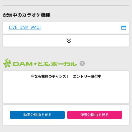
1985
レベッカメドレー
配信中のカラオケ機種
スピカ
LIVE DAM WAO!
ロクデナシ
イケナイ太陽(令和ver.)
ORANGE RANGE
2026年8月度
ベノム
今なら採用のチャンス！ エントリー受付中
かいりきベア
[生音]サウダージ
ポルノグラフィティ
DAM★ともボーカルエントリーランキング
Five
動画公開曲を見る
録音公開曲を見る
嵐(アラシ)