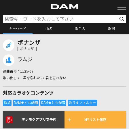
キーワード
曲名
歌手名
歌詞
ボナンザ
カラオケ検索
[ ボナンザ ]
ラムジ
カラオケ店舗検索
選曲番号：
1125-07
君を忘れたい 君を忘れない
カラオケリクエスト
対応カラオケコンテンツ
全国りれき
リアルタイムで歌われている曲の一覧
デンモクアプリで予約
MYリスト保存