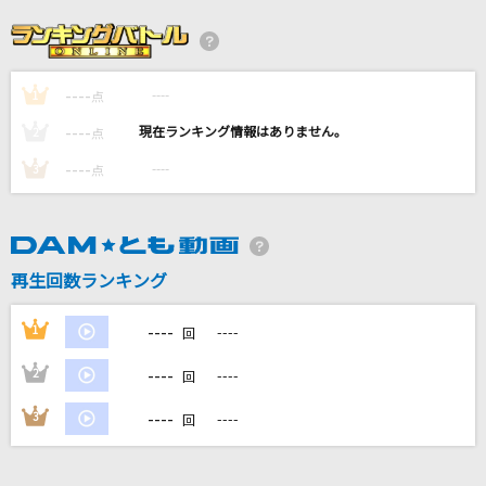
コトノハ
M!LK
----
----
1
この夜を止めてよ
点
JUJU
----
----
2
点
----
----
3
点
[生音]Glass
河村隆一
[生音]なごり雪
再生回数ランキング
イルカ
----
1
----
回
もっと見る
----
2
----
回
DAMの新曲・ランキングなど
----
3
----
回
カラオケ最新情報をチェック！