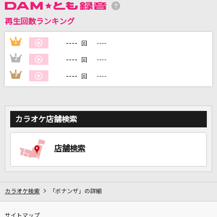
再生回数ランキング
DAMに会員登録・ログインして
カラオケをもっと楽しもう！
----
1
----
回
----
2
----
回
----
3
----
回
自宅でカラオケ歌い放題！
家族や友達と一緒に！練習にも！
カラオケ店舗検索
店舗検索
カラオケ検索
「ボナンザ」の詳細
サイトマップ