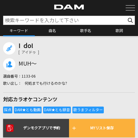
キーワード
曲名
歌手名
歌詞
I do!
カラオケ検索
[ アイドゥ ]
MUH～
カラオケ店舗検索
選曲番号：
1133-06
何処までも行けるのかな?
カラオケリクエスト
対応カラオケコンテンツ
全国りれき
リアルタイムで歌われている曲の一覧
デンモクアプリで予約
MYリスト保存