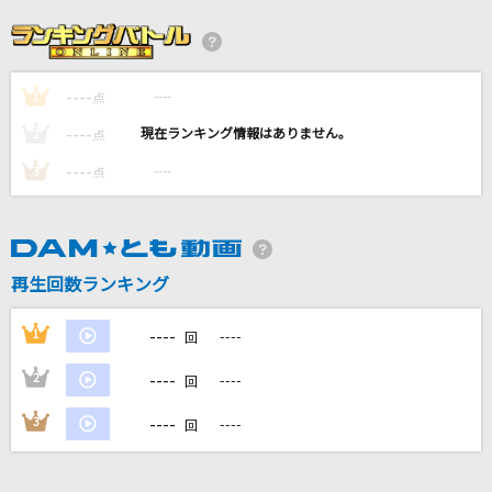
Novelbright
唱
Ado
----
----
1
点
----
----
2
点
Bunny Girl
----
----
3
点
AKASAKI
瞳をとじて
平井堅
再生回数ランキング
[生音]雨の御堂筋
----
1
----
回
欧陽菲菲
----
2
----
回
もっと見る
----
3
----
回
DAMの新曲・ランキングなど
カラオケ最新情報をチェック！