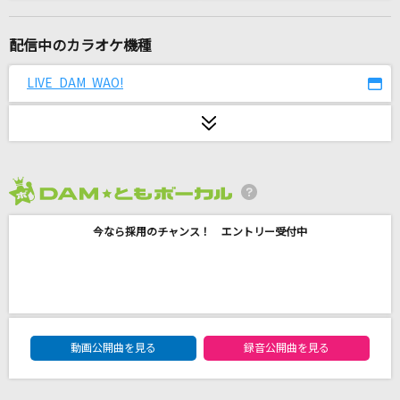
WHITE BREATH
T.M.Revolution
配信中のカラオケ機種
[生音]明日への手紙
LIVE DAM WAO!
手嶌 葵
残響散歌
Aimer(エメ)
2026年8月度
Actually...
今なら採用のチャンス！ エントリー受付中
乃木坂46
Time To Say Goodbye (Con Te Partiro) (Sol
o Version) [タイム・トゥ・セイ・グッバイ(ソ
ロ・ヴァージョン)]
DAM★ともボーカルエントリーランキング
Sarah Brightman
動画公開曲を見る
録音公開曲を見る
[生音]ツキミソウ