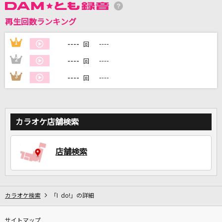
再生回数ランキング
----
1
----
回
DAMに会員登録・ログインして
カラオケをもっと楽しもう！
----
2
----
回
----
3
----
回
自宅でカラオケ歌い放題！
家族や友達と一緒に！練習にも！
カラオケ店舗検索
店舗検索
カラオケ検索
「I do!」の詳細
サイトマップ