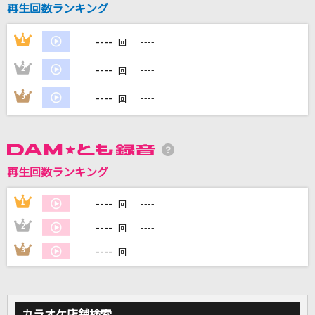
再生回数ランキング
ホログラム
NICO Touches the Walls
----
1
----
回
のだ
----
2
----
回
大漠波新
----
3
----
回
エルダーフラワー
Official髭男dism
サマーデイズ
再生回数ランキング
King & Prince
----
1
----
回
もっと見る
----
2
----
回
----
3
----
回
DAMの新曲・ランキングなど
カラオケ最新情報をチェック！
カラオケ店舗検索