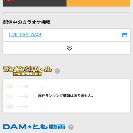
DARMA GRAND PRIX
ヨルシカ
配信中のカラオケ機種
ドライフラワー
優里
LIVE DAM WAO!
テルーの唄
手嶌 葵
儚さ
倉木麻衣
----
----
1
点
会いたくて
----
----
2
点
Ado
----
----
3
点
シングルベッド
シャ乱Q