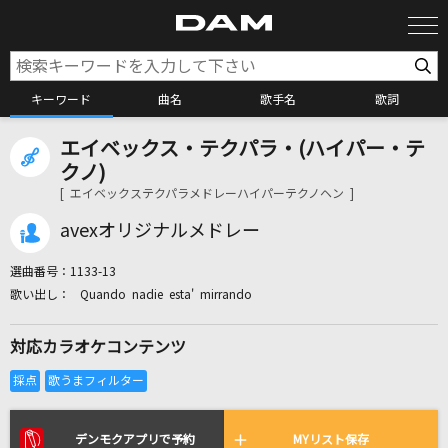
キーワード
曲名
歌手名
歌詞
エイベックス・テクパラ・(ハイパー・テ
カラオケ検索
クノ)
[ エイベックステクパラメドレーハイパーテクノヘン ]
カラオケ店舗検索
avexオリジナルメドレー
選曲番号：
1133-13
カラオケリクエスト
Quando nadie esta' mirrando
対応カラオケコンテンツ
全国りれき
リアルタイムで歌われている曲の一覧
デンモクアプリで予約
MYリスト保存