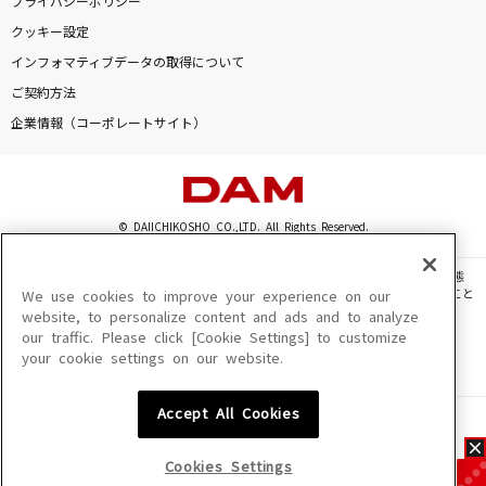
プライバシーポリシー
クッキー設定
インフォマティブデータの取得について
ご契約方法
企業情報（コーポレートサイト）
© DAIICHIKOSHO CO.,LTD. All Rights Reserved.
このサイトに掲載されている一切の文章・画像・写真・動画・音声等を、手段や形態
を問わず、著作権法の定める範囲を超えて無断で複製、転載、ファイル化などすること
We use cookies to improve your experience on our
を禁じます。
website, to personalize content and ads and to analyze
our traffic. Please click [Cookie Settings] to customize
楽曲及びコンテンツは、機種によりご利用いただけない場合があります。
your cookie settings on our website.
楽曲及びコンテンツの配信日、配信内容が変更になる場合があります。
楽曲によりMYリスト保存ができない場合があります。
Accept All Cookies
JASRAC許諾番号
6602250213Y31015 6602250112Y38026 6602250240Y31015
6602250241Y45122
Cookies Settings