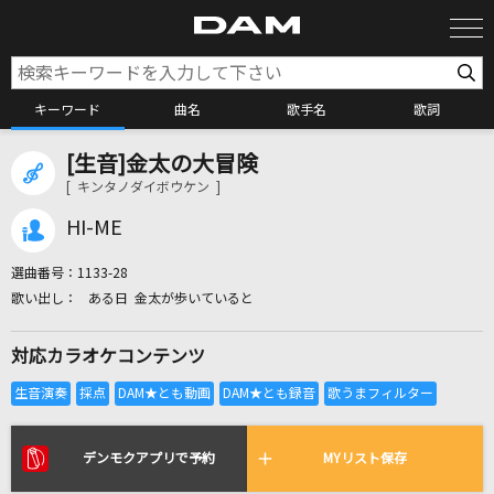
キーワード
曲名
歌手名
歌詞
[生音]金太の大冒険
カラオケ検索
[ キンタノダイボウケン ]
HI-ME
カラオケ店舗検索
選曲番号：
1133-28
ある日 金太が歩いていると
カラオケリクエスト
対応カラオケコンテンツ
全国りれき
リアルタイムで歌われている曲の一覧
デンモクアプリで予約
MYリスト保存