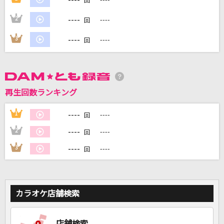
回
----
2
----
回
DAMに会員登録・ログインして
カラオケをもっと楽しもう！
----
3
----
回
再生回数ランキング
自宅でカラオケ歌い放題！
家族や友達と一緒に！練習にも！
----
1
----
回
----
2
----
回
----
3
----
回
カラオケ店舗検索
店舗検索