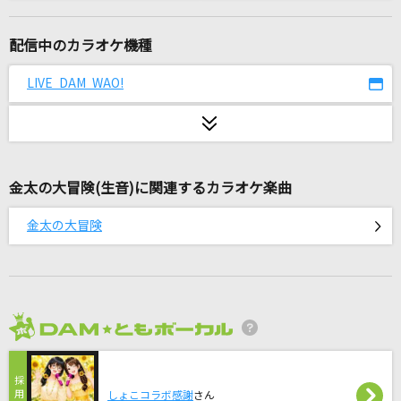
のびしろ
Creepy Nuts
配信中のカラオケ機種
残酷な天使のテーゼ
LIVE DAM WAO!
高橋洋子
[生音]DESIRE～情熱～
中森明菜
金太の大冒険(生音)に関連するカラオケ楽曲
You & I
金太の大冒険
倉木麻衣
[生音]女の荒波
キム・ヨンジャ
2026年8月度
Nighthawks
米津玄師
しょこコラボ感謝
さん