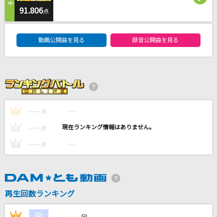
続・くだらない唄
91.806
点
BUMP OF CHICKEN
DAM★ともボーカルエントリーランキング
動画公開曲を見る
録音公開曲を見る
[生音]Mela!
緑黄色社会
Lovers Again
EXILE
----
----
1
点
[生音]ROSIER 〔ロージア〕
----
----
2
点
LUNA SEA
----
----
3
点
もっと見る
DAMの新曲・ランキングなど
カラオケ最新情報をチェック！
再生回数ランキング
----
1
----