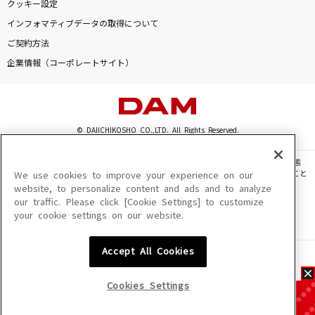
クッキー設定
インフォマティブデータの取得について
ご契約方法
企業情報（コーポレートサイト）
© DAIICHIKOSHO CO.,LTD. All Rights Reserved.
このサイトに掲載されている一切の文章・画像・写真・動画・音声等を、手段や形態
を問わず、著作権法の定める範囲を超えて無断で複製、転載、ファイル化などすること
We use cookies to improve your experience on our
を禁じます。
website, to personalize content and ads and to analyze
our traffic. Please click [Cookie Settings] to customize
楽曲及びコンテンツは、機種によりご利用いただけない場合があります。
your cookie settings on our website.
楽曲及びコンテンツの配信日、配信内容が変更になる場合があります。
楽曲によりMYリスト保存ができない場合があります。
Accept All Cookies
JASRAC許諾番号
6602250213Y31015 6602250112Y38026 6602250240Y31015
6602250241Y45122
Cookies Settings
NexTone許諾番号
ID000002945 ID000002947 ID000002937 ID000002938