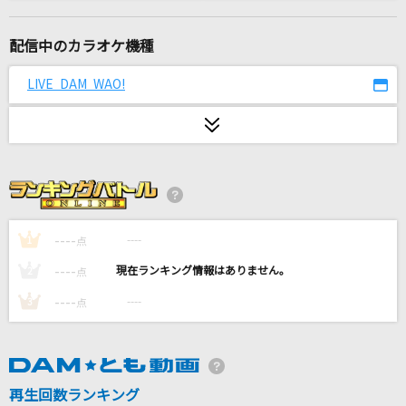
死神
米津玄師
配信中のカラオケ機種
インパーフェクト
LIVE DAM WAO!
オーイシマサヨシ
ミックスナッツ
Official髭男dism
hedonist.
CVLTE
----
----
1
点
----
----
2
点
Calc.
----
----
3
点
ジミーサムP feat.初音ミク
最大公約数
RADWIMPS
再生回数ランキング