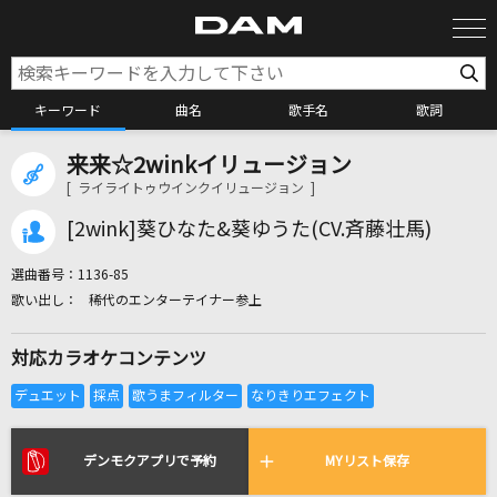
キーワード
曲名
歌手名
歌詞
来来☆2winkイリュージョン
カラオケ検索
[ ライライトゥウインクイリュージョン ]
[2wink]葵ひなた&葵ゆうた(CV.斉藤壮馬)
カラオケ店舗検索
選曲番号：
1136-85
稀代のエンターテイナー参上
カラオケリクエスト
対応カラオケコンテンツ
全国りれき
リアルタイムで歌われている曲の一覧
デンモクアプリで予約
MYリスト保存