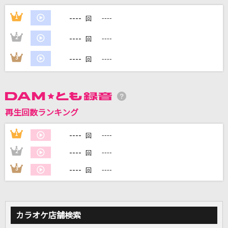
[生音]東京
----
1
----
回
JUJU
----
2
----
回
星空のディスタンス(原曲キー)
----
3
----
回
アルフィー(THE ALFEE)
夢をあきらめないで
岡村孝子
再生回数ランキング
[生音]星屑のステージ
----
1
----
回
チェッカーズ
----
2
----
回
もっと見る
----
3
----
回
DAMの新曲・ランキングなど
カラオケ最新情報をチェック！
カラオケ店舗検索