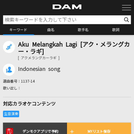
キーワード
曲名
歌手名
歌詞
Aku Melangkah Lagi [アク・メラングカ
カラオケ検索
ー・ラギ]
[ アクメラングカーラギ ]
カラオケ店舗検索
Indonesian song
選曲番号：
1137-14
カラオケリクエスト
対応カラオケコンテンツ
全国りれき
リアルタイムで歌われている曲の一覧
デンモクアプリで予約
MYリスト保存