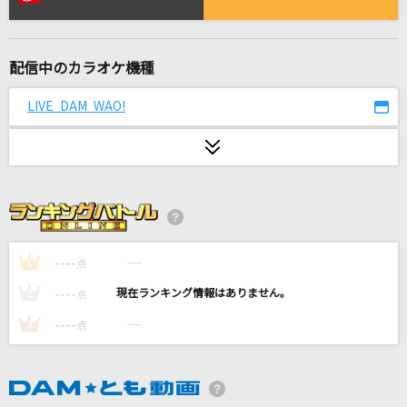
恋詩
いきものがかり
配信中のカラオケ機種
オドループ
フレデリック
LIVE DAM WAO!
丸の内サディスティック
椎名林檎
[生音]青い珊瑚礁
松田聖子
----
----
1
点
[生音]地上の星
----
----
2
点
中島みゆき
----
----
3
点
[生音]アイのシナリオ
CHiCO with HoneyWorks