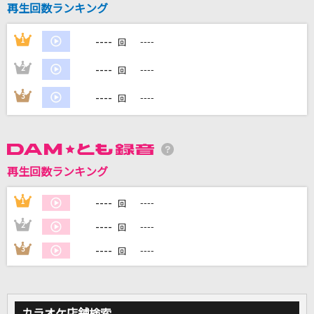
再生回数ランキング
ダーリン
Mrs. GREEN APPLE
----
1
----
回
[生音]シーズン・イン・ザ・サン
----
2
----
回
TUBE(チューブ)
----
3
----
回
田園
玉置浩二
まっさら
再生回数ランキング
ReoNa
----
1
----
回
もっと見る
----
2
----
回
----
3
----
回
DAMの新曲・ランキングなど
カラオケ最新情報をチェック！
カラオケ店舗検索