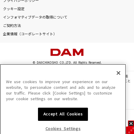
プライバシーポリシー
クッキー設定
インフォマティブデータの取得について
ご契約方法
企業情報（コーポレートサイト）
© DAIICHIKOSHO CO.,LTD. All Rights Reserved.
このサイトに掲載されている一切の文章・画像・写真・動画・音声等を、手段や形態
を問わず、著作権法の定める範囲を超えて無断で複製、転載、ファイル化などすること
We use cookies to improve your experience on our
を禁じます。
website, to personalize content and ads and to analyze
our traffic. Please click [Cookie Settings] to customize
楽曲及びコンテンツは、機種によりご利用いただけない場合があります。
your cookie settings on our website.
楽曲及びコンテンツの配信日、配信内容が変更になる場合があります。
楽曲によりMYリスト保存ができない場合があります。
Accept All Cookies
JASRAC許諾番号
6602250213Y31015 6602250112Y38026 6602250240Y31015
6602250241Y45122
Cookies Settings