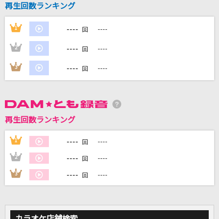
再生回数ランキング
初恋リバイバル
----
1
----
回
iLiFE!
----
2
----
回
[生音]有心論
----
3
----
RADWIMPS
回
[生音]少年時代
井上陽水
再生回数ランキング
[生音]ブルーバード
----
1
----
いきものがかり
回
----
2
----
回
もっと見る
----
3
----
回
DAMの新曲・ランキングなど
カラオケ最新情報をチェック！
カラオケ店舗検索