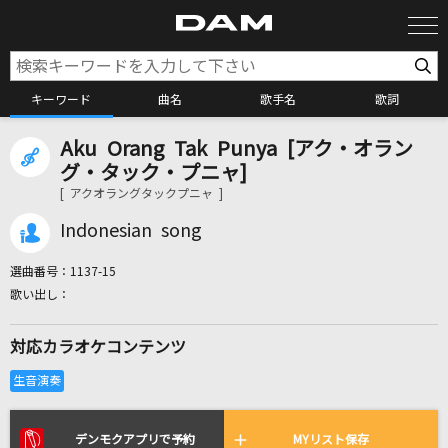
キーワード
曲名
歌手名
歌詞
Aku Orang Tak Punya [アク・オラン
カラオケ検索
グ・タック・プニャ]
[ アクオラングタックプニャ ]
カラオケ店舗検索
Indonesian song
選曲番号：
1137-15
カラオケリクエスト
対応カラオケコンテンツ
全国りれき
リアルタイムで歌われている曲の一覧
デンモクアプリで予約
MYリスト保存