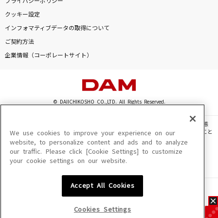
プライバシーポリシー
クッキー設定
インフォマティブデータの取得について
ご契約方法
企業情報（コーポレートサイト）
© DAIICHIKOSHO CO.,LTD. All Rights Reserved.
このサイトに掲載されている一切の文章・画像・写真・動画・音声等を、手段や形態
を問わず、著作権法の定める範囲を超えて無断で複製、転載、ファイル化などすること
We use cookies to improve your experience on our
を禁じます。
website, to personalize content and ads and to analyze
our traffic. Please click [Cookie Settings] to customize
楽曲及びコンテンツは、機種によりご利用いただけない場合があります。
your cookie settings on our website.
楽曲及びコンテンツの配信日、配信内容が変更になる場合があります。
楽曲によりMYリスト保存ができない場合があります。
Accept All Cookies
JASRAC許諾番号
6602250213Y31015 6602250112Y38026 6602250240Y31015
6602250241Y45122
Cookies Settings