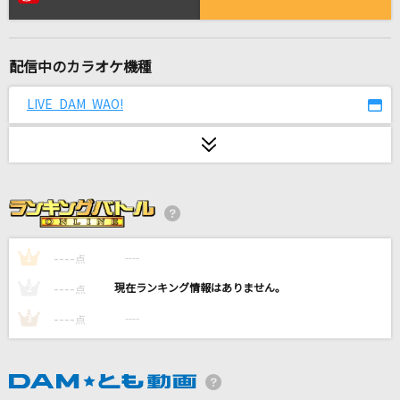
ゴーストアベニュー(ビデオクリップバージョン)
Eve
配信中のカラオケ機種
Lies and Truth
L'Arc-en-Ciel
LIVE DAM WAO!
「ひとりで生きられそう」って それってねえ、
褒めているの?
Juice=Juice
君をのせて
井上あずみ
----
----
1
点
----
----
2
点
人生の扉
----
----
3
点
竹内まりや
Soranji
Mrs. GREEN APPLE