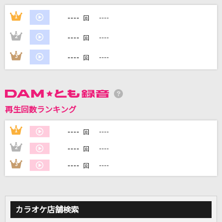
シルべ
----
1
----
回
常闇トワ
----
2
----
回
[生音]CHE.R.RY
----
3
----
回
YUI
I(ビデオクリップバージョン)
BUMP OF CHICKEN
再生回数ランキング
lulu.
----
1
----
回
Mrs. GREEN APPLE
----
2
----
回
もっと見る
----
3
----
回
DAMの新曲・ランキングなど
カラオケ最新情報をチェック！
カラオケ店舗検索