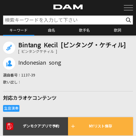
キーワード
曲名
歌手名
歌詞
Bintang Kecil [ビンタング・ケチィル]
カラオケ検索
[ ビンタングケチィル ]
Indonesian song
カラオケ店舗検索
選曲番号：
1137-39
カラオケリクエスト
対応カラオケコンテンツ
全国りれき
リアルタイムで歌われている曲の一覧
デンモクアプリで予約
MYリスト保存