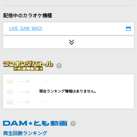
IRIS OUT
米津玄師
配信中のカラオケ機種
[生音]Tomorrow never knows
LIVE DAM WAO!
Mr.Children
未来の僕らは知ってるよ
Aqours
恋
back number
----
----
1
点
----
----
2
点
[生音]again
----
----
3
点
YUI
流氷列車
走裕介
再生回数ランキング