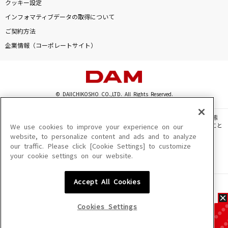
クッキー設定
インフォマティブデータの取得について
ご契約方法
企業情報（コーポレートサイト）
© DAIICHIKOSHO CO.,LTD. All Rights Reserved.
このサイトに掲載されている一切の文章・画像・写真・動画・音声等を、手段や形態
を問わず、著作権法の定める範囲を超えて無断で複製、転載、ファイル化などすること
We use cookies to improve your experience on our
を禁じます。
website, to personalize content and ads and to analyze
our traffic. Please click [Cookie Settings] to customize
楽曲及びコンテンツは、機種によりご利用いただけない場合があります。
your cookie settings on our website.
楽曲及びコンテンツの配信日、配信内容が変更になる場合があります。
楽曲によりMYリスト保存ができない場合があります。
Accept All Cookies
JASRAC許諾番号
6602250213Y31015 6602250112Y38026 6602250240Y31015
6602250241Y45122
Cookies Settings
NexTone許諾番号
ID000002945 ID000002947 ID000002937 ID000002938