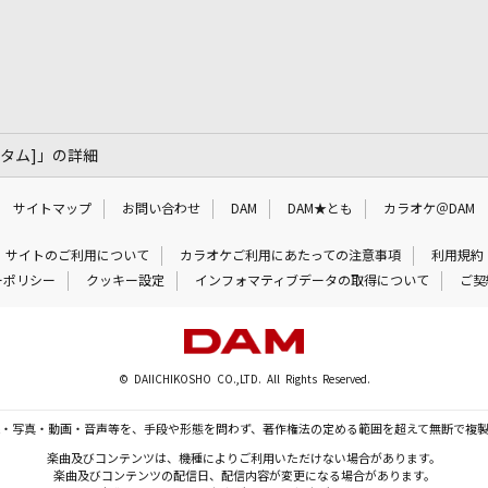
・ヒタム]」の詳細
サイトマップ
お問い合わせ
DAM
DAM★とも
カラオケ＠DAM
サイトのご利用について
カラオケご利用にあたっての注意事項
利用規約
ーポリシー
クッキー設定
インフォマティブデータの取得について
ご契
© DAIICHIKOSHO CO.,LTD. All Rights Reserved.
・写真・動画・音声等を、手段や形態を問わず、著作権法の定める範囲を超えて無断で複
楽曲及びコンテンツは、機種によりご利用いただけない場合があります。
楽曲及びコンテンツの配信日、配信内容が変更になる場合があります。