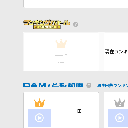
1
----
点
----
再生回数ランキ
1
2
----
回
----