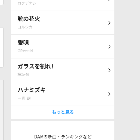
ロクデナシ
靴の花火
ヨルシカ
愛唄
GReeeeN
ガラスを割れ!
欅坂46
ハナミズキ
一青 窈
もっと見る
DAMの新曲・ランキングなど