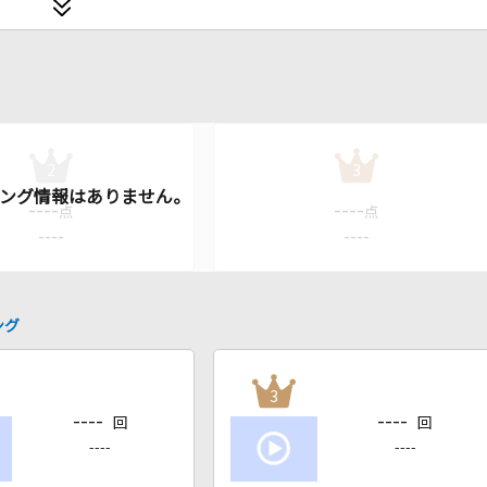
2
3
----
----
点
点
----
----
ング
3
----
----
回
回
----
----