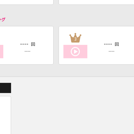
ング
3
----
----
回
回
----
----