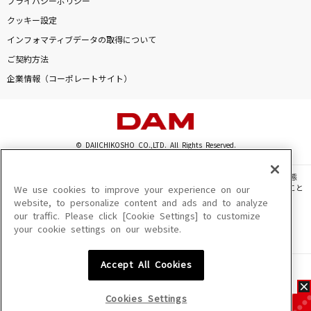
プライバシーポリシー
クッキー設定
インフォマティブデータの取得について
ご契約方法
企業情報（コーポレートサイト）
© DAIICHIKOSHO CO.,LTD. All Rights Reserved.
このサイトに掲載されている一切の文章・画像・写真・動画・音声等を、手段や形態
を問わず、著作権法の定める範囲を超えて無断で複製、転載、ファイル化などすること
We use cookies to improve your experience on our
を禁じます。
website, to personalize content and ads and to analyze
our traffic. Please click [Cookie Settings] to customize
楽曲及びコンテンツは、機種によりご利用いただけない場合があります。
your cookie settings on our website.
楽曲及びコンテンツの配信日、配信内容が変更になる場合があります。
楽曲によりMYリスト保存ができない場合があります。
Accept All Cookies
JASRAC許諾番号
6602250213Y31015 6602250112Y38026 6602250240Y31015
6602250241Y45122
Cookies Settings