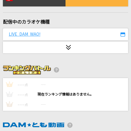
[生音]ちりぬるを
市川由紀乃
配信中のカラオケ機種
メクルメ
初星学園
LIVE DAM WAO!
怪獣
サカナクション
Calc.
ジミーサムP feat.初音ミク
----
----
1
点
KING
----
----
2
点
Kanaria
----
----
3
点
RPG
SEKAI NO OWARI(世界の終わり)