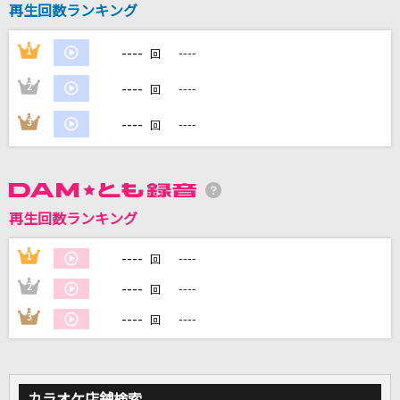
再生回数ランキング
ライラック
Mrs. GREEN APPLE
----
1
----
回
[生音]南部のふるさと
----
2
----
回
福田こうへい
----
3
----
回
[生音]ワインレッドの心
安全地帯
[生音]おしゃかしゃま
再生回数ランキング
RADWIMPS
----
1
----
回
もっと見る
----
2
----
回
----
3
----
回
DAMの新曲・ランキングなど
カラオケ最新情報をチェック！
カラオケ店舗検索