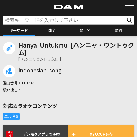
キーワード
曲名
歌手名
歌詞
Hanya Untukmu [ハンニャ・ウントゥク
カラオケ検索
ム]
[ ハンニャウントゥクム ]
カラオケ店舗検索
Indonesian song
選曲番号：
1137-69
カラオケリクエスト
対応カラオケコンテンツ
全国りれき
リアルタイムで歌われている曲の一覧
デンモクアプリで予約
MYリスト保存