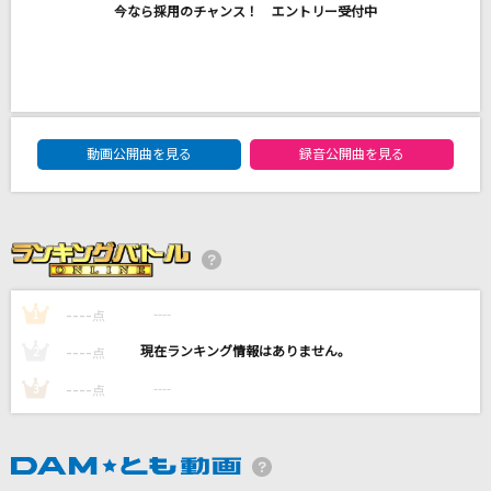
今なら採用のチャンス！ エントリー受付中
逆光のフリューゲル
ツヴァイウィング(風鳴翼(CV:水樹奈々)/天羽奏(CV:高山みなみ))
Beautiful World
宇多田ヒカル
DAM★ともボーカルエントリーランキング
動画公開曲を見る
録音公開曲を見る
プロポーズ
なとり
[生音]桜
コブクロ
----
----
1
点
もっと見る
----
----
2
点
----
----
3
点
DAMの新曲・ランキングなど
カラオケ最新情報をチェック！