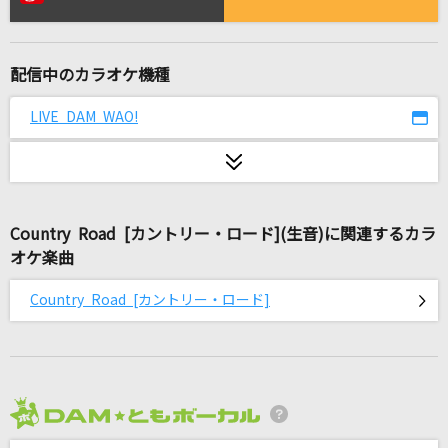
好きすぎて滅！
M!LK
配信中のカラオケ機種
なんでもないよ、
マカロニえんぴつ
LIVE DAM WAO!
Five
嵐(アラシ)
Country Road [カントリー・ロード](生音)に関連するカラ
アスノヨゾラ哨戒班
オケ楽曲
Orangestar feat.IA
Country Road [カントリー・ロード]
[生音]I Want You Back [帰ってほしいの]
The Jackson 5(The Jacksons)
[生音]ブルーベリー・ナイツ
マカロニえんぴつ
2026年8月度