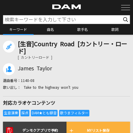
キーワード
曲名
歌手名
歌詞
[生音]Country Road [カントリー・ロー
カラオケ検索
ド]
[ カントリーロード ]
カラオケ店舗検索
James Taylor
選曲番号：
1140-08
カラオケリクエスト
Take to the highway won't you
対応カラオケコンテンツ
全国りれき
リアルタイムで歌われている曲の一覧
デンモクアプリで予約
MYリスト保存