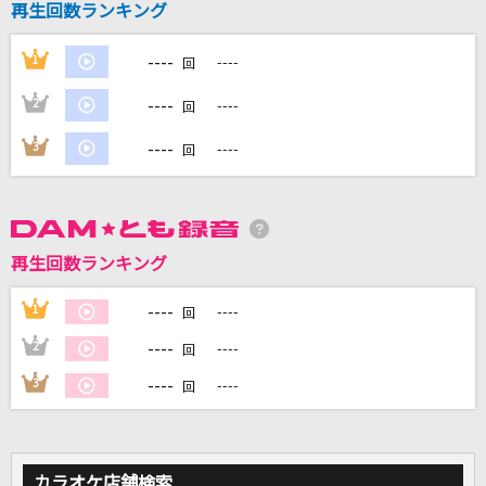
再生回数ランキング
----
1
----
DAMに会員登録・ログインして
回
カラオケをもっと楽しもう！
----
2
----
回
----
3
----
回
自宅でカラオケ歌い放題！
家族や友達と一緒に！練習にも！
再生回数ランキング
----
1
----
回
----
2
----
回
----
3
----
回
カラオケ店舗検索