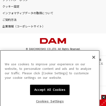
プライバシーポリシー
クッキー設定
インフォマティブデータの取得について
ご契約方法
企業情報（コーポレートサイト）
© DAIICHIKOSHO CO.,LTD. All Rights Reserved.
このサイトに掲載されている一切の文章・画像・写真・動画・音声等を、手段や形態
を問わず、著作権法の定める範囲を超えて無断で複製、転載、ファイル化などすること
We use cookies to improve your experience on our
を禁じます。
website, to personalize content and ads and to analyze
our traffic. Please click [Cookie Settings] to customize
楽曲及びコンテンツは、機種によりご利用いただけない場合があります。
your cookie settings on our website.
楽曲及びコンテンツの配信日、配信内容が変更になる場合があります。
楽曲によりMYリスト保存ができない場合があります。
Accept All Cookies
JASRAC許諾番号
6602250213Y31015 6602250112Y38026 6602250240Y31015
6602250241Y45122
Cookies Settings