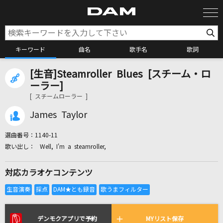
キーワード
曲名
歌手名
歌詞
[生音]Steamroller Blues [スチーム・ロ
カラオケ検索
ーラー]
[ スチームローラー ]
カラオケ店舗検索
James Taylor
選曲番号：
1140-11
カラオケリクエスト
Well, I'm a steamroller,
対応カラオケコンテンツ
全国りれき
リアルタイムで歌われている曲の一覧
デンモクアプリで予約
MYリスト保存