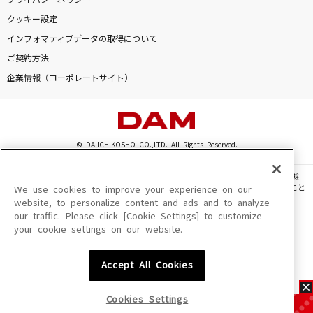
プライバシーポリシー
クッキー設定
インフォマティブデータの取得について
ご契約方法
企業情報（コーポレートサイト）
© DAIICHIKOSHO CO.,LTD. All Rights Reserved.
このサイトに掲載されている一切の文章・画像・写真・動画・音声等を、手段や形態
を問わず、著作権法の定める範囲を超えて無断で複製、転載、ファイル化などすること
We use cookies to improve your experience on our
を禁じます。
website, to personalize content and ads and to analyze
our traffic. Please click [Cookie Settings] to customize
楽曲及びコンテンツは、機種によりご利用いただけない場合があります。
your cookie settings on our website.
楽曲及びコンテンツの配信日、配信内容が変更になる場合があります。
楽曲によりMYリスト保存ができない場合があります。
Accept All Cookies
JASRAC許諾番号
6602250213Y31015 6602250112Y38026 6602250240Y31015
6602250241Y45122
Cookies Settings