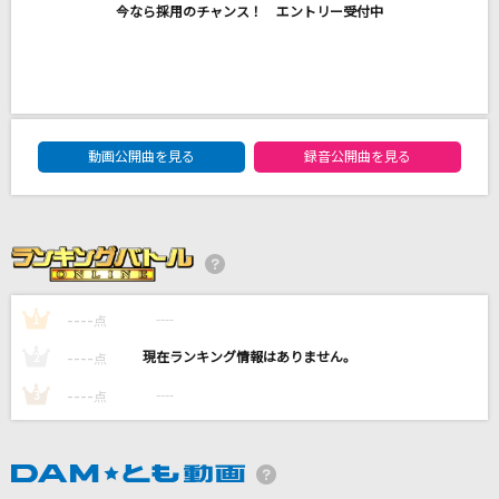
今なら採用のチャンス！ エントリー受付中
[生音]ボクノート(ドラえもんアニメバージョン)
スキマスイッチ
インフルエンサー
乃木坂46
DAM★ともボーカルエントリーランキング
動画公開曲を見る
録音公開曲を見る
ファンファーレ
玉置浩二
FAKE LAND
FAKE TYPE.
----
----
1
点
もっと見る
----
----
2
点
----
----
3
点
DAMの新曲・ランキングなど
カラオケ最新情報をチェック！