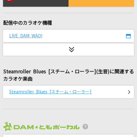
虹、僕 (Jesse)
SixTONES
配信中のカラオケ機種
恋のヒメヒメぺったんこ
姫野湖鳥(CV:田村ゆかり)
LIVE DAM WAO!
ローリンガール
wowaka feat.初音ミク
Steamroller Blues [スチーム・ローラー](生音)に関連する
I'm proud
カラオケ楽曲
華原朋美
Steamroller Blues [スチーム・ローラー]
[生音]夏の思い出
ケツメイシ
YouTubeテーマソング
HIKAKIN & SEIKIN
2026年8月度