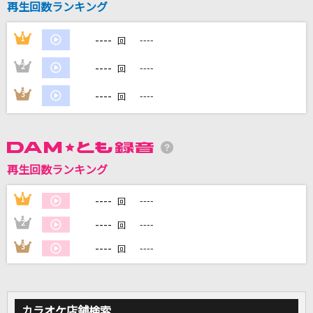
再生回数ランキング
----
1
----
DAMに会員登録・ログインして
回
カラオケをもっと楽しもう！
----
2
----
回
----
3
----
回
自宅でカラオケ歌い放題！
家族や友達と一緒に！練習にも！
再生回数ランキング
----
1
----
回
----
2
----
回
----
3
----
回
カラオケ店舗検索