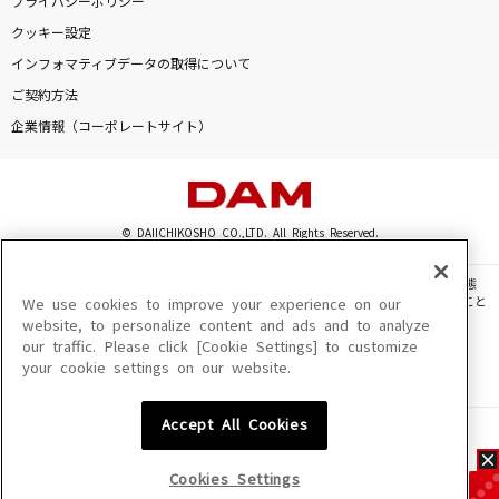
プライバシーポリシー
クッキー設定
インフォマティブデータの取得について
ご契約方法
企業情報（コーポレートサイト）
© DAIICHIKOSHO CO.,LTD. All Rights Reserved.
このサイトに掲載されている一切の文章・画像・写真・動画・音声等を、手段や形態
を問わず、著作権法の定める範囲を超えて無断で複製、転載、ファイル化などすること
We use cookies to improve your experience on our
を禁じます。
website, to personalize content and ads and to analyze
our traffic. Please click [Cookie Settings] to customize
楽曲及びコンテンツは、機種によりご利用いただけない場合があります。
your cookie settings on our website.
楽曲及びコンテンツの配信日、配信内容が変更になる場合があります。
楽曲によりMYリスト保存ができない場合があります。
Accept All Cookies
JASRAC許諾番号
6602250213Y31015 6602250112Y38026 6602250240Y31015
6602250241Y45122
Cookies Settings