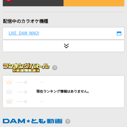
Plazma(ビデオクリップバージョン)
米津玄師
配信中のカラオケ機種
僕らの音
Mr.Children
LIVE DAM WAO!
Red Angel
ポケットビスケッツ
[生音]ボクノート
スキマスイッチ
----
----
1
点
SAD SONG
----
----
2
点
ちゃんみな
----
----
3
点
ダーリン
Mrs. GREEN APPLE