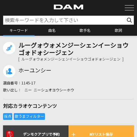
キーワード
曲名
歌手名
歌詞
ルーグォウォメンジーシェンイーショウ
カラオケ検索
ゴォドォシージェン
[ ルーグォウォメンジーシェンイーショウゴォドォシージェン ]
カラオケ店舗検索
ホーユンシー
選曲番号：
1145-17
カラオケリクエスト
ニー ニーシュオヨウシーホウ
対応カラオケコンテンツ
全国りれき
リアルタイムで歌われている曲の一覧
デンモクアプリで予約
MYリスト保存