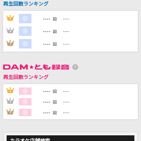
再生回数ランキング
[生音]幸せ
back number
----
1
----
回
青春アミーゴ
----
2
----
回
修二と彰
----
3
----
回
CITRUS
Da-iCE
旅路
再生回数ランキング
藤井 風
----
1
----
回
もっと見る
----
2
----
回
----
3
----
回
DAMの新曲・ランキングなど
カラオケ最新情報をチェック！
カラオケ店舗検索