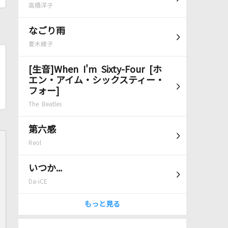
高橋洋子
なごり雨
夏木綾子
[生音]When I'm Sixty-Four [ホ
エン・アイム・シックスティー・
フォー]
The Beatles
第六感
Reol
いつか...
Da-iCE
もっと見る