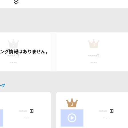
2
3
----
----
点
点
----
----
ング
3
----
----
回
回
----
----