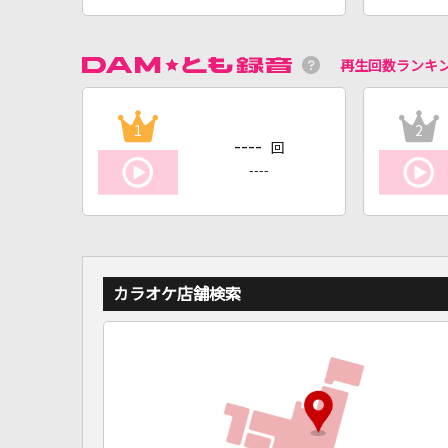
再生回数ランキ
1
2
----
回
----
カラオケ店舗検索