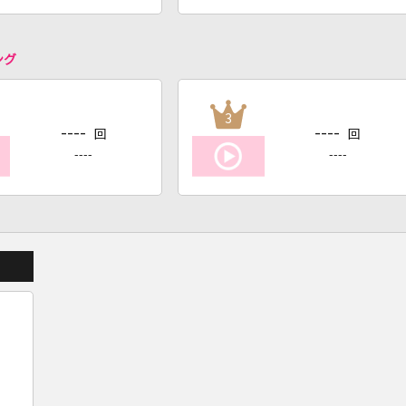
ング
3
----
----
回
回
----
----