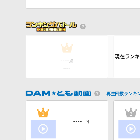
1
----
点
----
再生回数ランキ
1
2
----
回
----