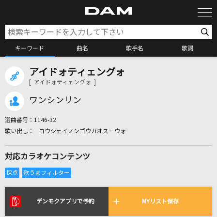
キーワード
曲名
歌手名
歌詞
アイドォティェングォ
カラオケ検索
[ アイドォティェングォ ]
ワンシンリン
カラオケ店舗検索
選曲番号：
1146-32
ヨウシェイノンゴウガオスーウォ
カラオケリクエスト
対応カラオケコンテンツ
全国りれき
リアルタイムで歌われている曲の一覧
デンモクアプリで予約
MYリスト保存