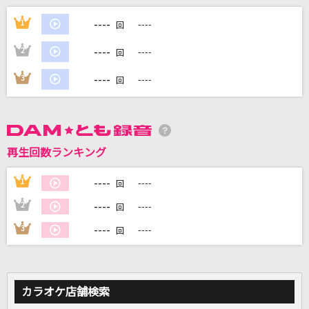
[生音]Catch the Moment
----
1
----
回
LiSA
----
2
----
回
[生音]Ya Ya あの時代を忘れない
----
3
----
回
サザンオールスターズ
[生音]銀の龍の背に乗って
中島みゆき
再生回数ランキング
田園
----
1
----
回
玉置浩二
----
2
----
回
もっと見る
----
3
----
回
DAMの新曲・ランキングなど
カラオケ最新情報をチェック！
カラオケ店舗検索