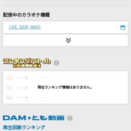
なんでもないよ、
マカロニえんぴつ
配信中のカラオケ機種
Lost love song【III】
LIVE DAM WAO!
Hilcrhyme(ヒルクライム)
奏(かなで)
スキマスイッチ
[生音]Love so sweet
嵐(アラシ)
----
----
1
点
----
----
2
点
夏祭り
----
----
3
点
Whiteberry
青春アミーゴ
修二と彰
再生回数ランキング