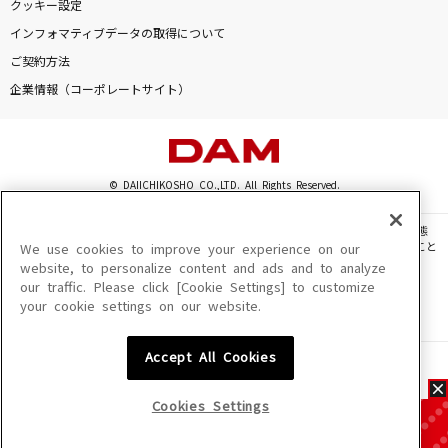
クッキー設定
インフォマティブデータの取得について
ご契約方法
企業情報（コーポレートサイト）
© DAIICHIKOSHO CO.,LTD. All Rights Reserved.
このサイトに掲載されている一切の文章・画像・写真・動画・音声等を、手段や形態
を問わず、著作権法の定める範囲を超えて無断で複製、転載、ファイル化などすること
We use cookies to improve your experience on our
を禁じます。
website, to personalize content and ads and to analyze
our traffic. Please click [Cookie Settings] to customize
楽曲及びコンテンツは、機種によりご利用いただけない場合があります。
your cookie settings on our website.
楽曲及びコンテンツの配信日、配信内容が変更になる場合があります。
楽曲によりMYリスト保存ができない場合があります。
Accept All Cookies
JASRAC許諾番号
6602250213Y31015 6602250112Y38026 6602250240Y31015
6602250241Y45122
Cookies Settings
NexTone許諾番号
ID000002945 ID000002947 ID000002937 ID000002938