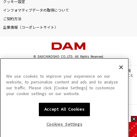
クッキー設定
インフォマティブデータの取得について
ご契約方法
企業情報（コーポレートサイト）
© DAIICHIKOSHO CO.,LTD. All Rights Reserved.
このサイトに掲載されている一切の文章・画像・写真・動画・音声等を、手段や形態
を問わず、著作権法の定める範囲を超えて無断で複製、転載、ファイル化などすること
We use cookies to improve your experience on our
を禁じます。
website, to personalize content and ads and to analyze
our traffic. Please click [Cookie Settings] to customize
楽曲及びコンテンツは、機種によりご利用いただけない場合があります。
your cookie settings on our website.
楽曲及びコンテンツの配信日、配信内容が変更になる場合があります。
楽曲によりMYリスト保存ができない場合があります。
Accept All Cookies
JASRAC許諾番号
6602250213Y31015 6602250112Y38026 6602250240Y31015
6602250241Y45122
Cookies Settings
NexTone許諾番号
ID000002945 ID000002947 ID000002937 ID000002938