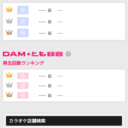
会いたかったかもしれない
----
1
----
回
乃木坂46
----
2
----
回
大きな古時計
----
3
----
回
平井堅
夢がはじまる
Little Glee Monster
再生回数ランキング
lulu.
----
1
----
回
Mrs. GREEN APPLE
----
2
----
回
もっと見る
----
3
----
回
DAMの新曲・ランキングなど
カラオケ最新情報をチェック！
カラオケ店舗検索