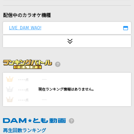
familie
Mrs. GREEN APPLE
配信中のカラオケ機種
秒針を噛む
LIVE DAM WAO!
ずっと真夜中でいいのに。
Break It
安室奈美恵
好きすぎて滅！
M!LK
----
----
1
点
----
----
2
点
怪獣の花唄
----
----
3
点
Vaundy
ナギイチ
NMB48
再生回数ランキング