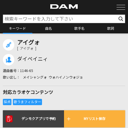
キーワード
曲名
歌手名
歌詞
アイグォ
カラオケ検索
[ アイグォ ]
ダイペイニィ
カラオケ店舗検索
選曲番号：
1146-65
メイシャングォ ウォハイノンウォジョ
カラオケリクエスト
対応カラオケコンテンツ
全国りれき
リアルタイムで歌われている曲の一覧
デンモクアプリで予約
MYリスト保存