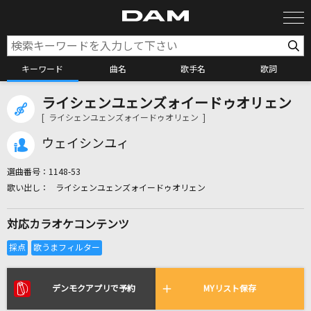
キーワード
曲名
歌手名
歌詞
ライシェンユェンズォイードゥオリェン
カラオケ検索
[ ライシェンユェンズォイードゥオリェン ]
ウェイシンユィ
カラオケ店舗検索
選曲番号：
1148-53
ライシェンユェンズォイードゥオリェン
カラオケリクエスト
対応カラオケコンテンツ
全国りれき
リアルタイムで歌われている曲の一覧
デンモクアプリで予約
MYリスト保存