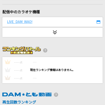
[生音]22才の別れ
風
配信中のカラオケ機種
長い光
LIVE DAM WAO!
AKB48
ピースサイン
米津玄師
AQUARIUS
松田聖子
----
----
1
点
----
----
2
点
いらないもの
----
----
3
点
キタニタツヤ×なとり
Love All
izna
再生回数ランキング