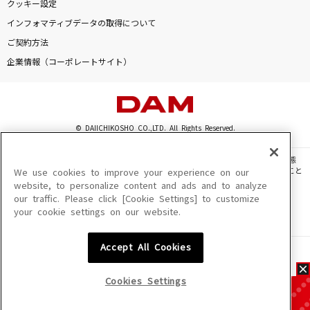
クッキー設定
インフォマティブデータの取得について
ご契約方法
企業情報（コーポレートサイト）
© DAIICHIKOSHO CO.,LTD. All Rights Reserved.
このサイトに掲載されている一切の文章・画像・写真・動画・音声等を、手段や形態
を問わず、著作権法の定める範囲を超えて無断で複製、転載、ファイル化などすること
We use cookies to improve your experience on our
を禁じます。
website, to personalize content and ads and to analyze
our traffic. Please click [Cookie Settings] to customize
楽曲及びコンテンツは、機種によりご利用いただけない場合があります。
your cookie settings on our website.
楽曲及びコンテンツの配信日、配信内容が変更になる場合があります。
楽曲によりMYリスト保存ができない場合があります。
Accept All Cookies
JASRAC許諾番号
6602250213Y31015 6602250112Y38026 6602250240Y31015
6602250241Y45122
Cookies Settings
NexTone許諾番号
ID000002945 ID000002947 ID000002937 ID000002938