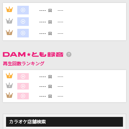
[生音]Hello,Again～昔からある場所～
----
1
----
回
MY LITTLE LOVER
----
2
----
回
ロミオとシンデレラ
----
3
----
回
doriko feat.初音ミク
ホタルノヒカリ
いきものがかり
再生回数ランキング
けんかをやめて
----
1
----
回
竹内まりや
----
2
----
回
もっと見る
----
3
----
回
DAMの新曲・ランキングなど
カラオケ最新情報をチェック！
カラオケ店舗検索