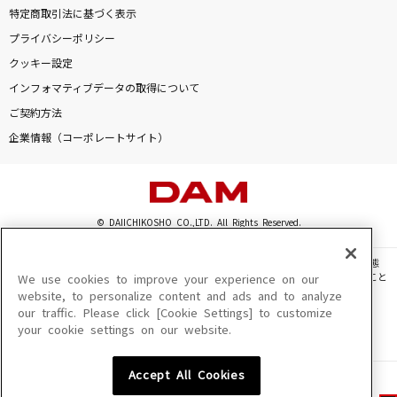
特定商取引法に基づく表示
プライバシーポリシー
クッキー設定
インフォマティブデータの取得について
ご契約方法
企業情報（コーポレートサイト）
© DAIICHIKOSHO CO.,LTD. All Rights Reserved.
このサイトに掲載されている一切の文章・画像・写真・動画・音声等を、手段や形態
を問わず、著作権法の定める範囲を超えて無断で複製、転載、ファイル化などすること
We use cookies to improve your experience on our
を禁じます。
website, to personalize content and ads and to analyze
our traffic. Please click [Cookie Settings] to customize
楽曲及びコンテンツは、機種によりご利用いただけない場合があります。
your cookie settings on our website.
楽曲及びコンテンツの配信日、配信内容が変更になる場合があります。
楽曲によりMYリスト保存ができない場合があります。
Accept All Cookies
JASRAC許諾番号
6602250213Y31015 6602250112Y38026 6602250240Y31015