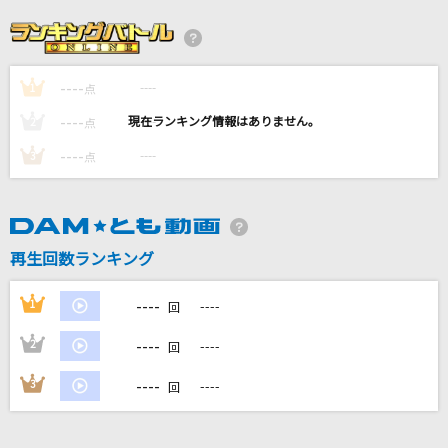
モザイクカケラ
SunSet Swish
----
----
1
エロティカ・セブン EROTICA SEVEN
点
サザンオールスターズ
----
----
2
点
----
----
3
点
SAD SONG
ちゃんみな
青春色
再生回数ランキング
音速ライン
----
1
----
回
もっと見る
----
2
----
回
DAMの新曲・ランキングなど
----
3
----
回
カラオケ最新情報をチェック！