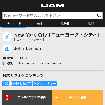
キーワード
曲名
歌手名
歌詞
New York City [ニューヨーク・シティ]
カラオケ検索
[ ニューヨークシティ ]
John Lennon
カラオケ店舗検索
選曲番号：
1149-39
Standing on the corner Just me
カラオケリクエスト
対応カラオケコンテンツ
全国りれき
リアルタイムで歌われている曲の一覧
デンモクアプリで予約
MYリスト保存