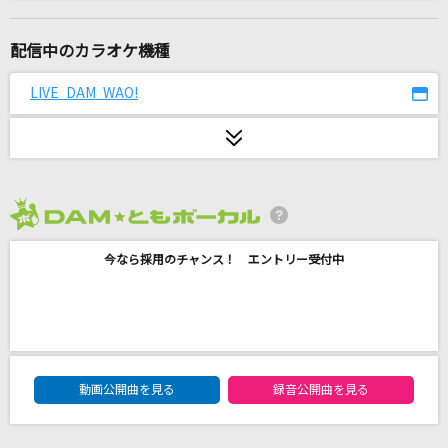
歩道橋
乃木坂46
配信中のカラオケ機種
白と黒
LIVE DAM WAO!
ACIDMAN
1/3の純情な感情
SIAM SHADE
2026年8月度
カタオモイ
今なら採用のチャンス！ エントリー受付中
Aimer(エメ)
君じゃなきゃダメみたい
オーイシマサヨシ
DAM★ともボーカルエントリーランキング
チェリー
動画公開曲を見る
録音公開曲を見る
スピッツ