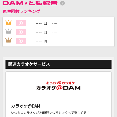
再生回数ランキング
DAMに会員登録・ログインして
カラオケをもっと楽しもう！
----
1
----
回
----
2
----
回
----
3
----
回
自宅でカラオケ歌い放題！
家族や友達と一緒に！練習にも！
関連カラオケサービス
カラオケ@DAM
いつものカラオケが24時間いつでもおうちで楽しめる！