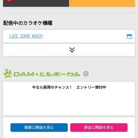
Golden [ゴールデン]
HUNTR/X
配信中のカラオケ機種
[生音]マリーゴールド
あいみょん
LIVE DAM WAO!
Driver's High(ビデオクリップバージョン)
L'Arc-en-Ciel
Soranji
2026年8月度
Mrs. GREEN APPLE
今なら採用のチャンス！ エントリー受付中
夢をあきらめないで
岡村孝子
OVERLAP
DAM★ともボーカルエントリーランキング
Kimeru
動画公開曲を見る
録音公開曲を見る