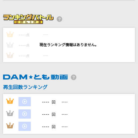
[生音]恥ずかしいか青春は
緑黄色社会
ダーリン
----
----
1
点
須田景凪
----
----
2
点
踊れオーケストラ
----
----
3
点
YASUHIRO(康寛)
Butterfly Kiss
米倉千尋
再生回数ランキング
もっと見る
----
1
----
回
----
2
----
DAMの新曲・ランキングなど
回
カラオケ最新情報をチェック！
----
3
----
回