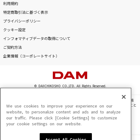
利用規約
特定商取引法に基づく表示
プライバシーポリシー
クッキー設定
インフォマティブデータの取得について
ご契約方法
企業情報（コーポレートサイト）
© DAIICHIKOSHO CO.,LTD. All Rights Reserved.
このサイトに掲載されている一切の文章・画像・写真・動画・音声等を、手段や形態
を問わず、著作権法の定める範囲を超えて無断で複製、転載、ファイル化などすること
We use cookies to improve your experience on our
を禁じます。
website, to personalize content and ads and to analyze
our traffic. Please click [Cookie Settings] to customize
楽曲及びコンテンツは、機種によりご利用いただけない場合があります。
your cookie settings on our website.
楽曲及びコンテンツの配信日、配信内容が変更になる場合があります。
楽曲によりMYリスト保存ができない場合があります。
Accept All Cookies