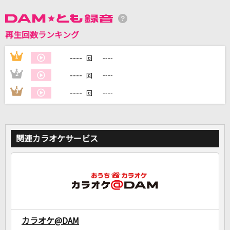
DAMに会員登録・ログインして
再生回数ランキング
カラオケをもっと楽しもう！
----
1
----
回
----
2
----
回
----
3
----
回
自宅でカラオケ歌い放題！
家族や友達と一緒に！練習にも！
関連カラオケサービス
カラオケ@DAM