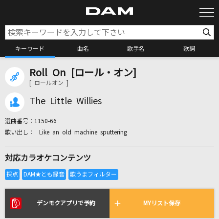
キーワード
曲名
歌手名
歌詞
Roll On [ロール・オン]
カラオケ検索
[ ロールオン ]
The Little Willies
カラオケ店舗検索
選曲番号：
1150-66
Like an old machine sputtering
カラオケリクエスト
対応カラオケコンテンツ
全国りれき
リアルタイムで歌われている曲の一覧
デンモクアプリで予約
MYリスト保存