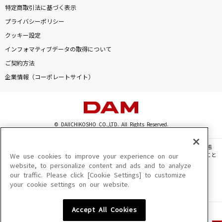
特定商取引法に基づく表示
プライバシーポリシー
クッキー設定
インフォマティブデータの取得について
ご契約方法
企業情報（コーポレートサイト）
© DAIICHIKOSHO CO.,LTD. All Rights Reserved.
このサイトに掲載されている一切の文章・画像・写真・動画・音声等を、手段や形態
を問わず、著作権法の定める範囲を超えて無断で複製、転載、ファイル化などすること
We use cookies to improve your experience on our
を禁じます。
website, to personalize content and ads and to analyze
our traffic. Please click [Cookie Settings] to customize
楽曲及びコンテンツは、機種によりご利用いただけない場合があります。
your cookie settings on our website.
楽曲及びコンテンツの配信日、配信内容が変更になる場合があります。
楽曲によりMYリスト保存ができない場合があります。
Accept All Cookies
JASRAC許諾番号
6602250213Y31015 6602250112Y38026 6602250240Y31015