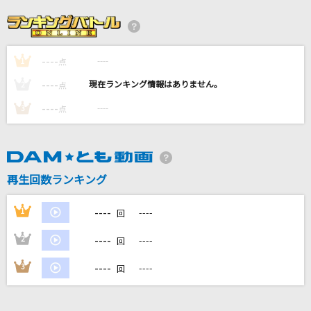
グランドエスケープ
RADWIMPS
----
----
1
[生音]VS
点
BLUE ENCOUNT
----
----
2
点
----
----
3
点
スターライトパレード
SEKAI NO OWARI(世界の終わり)
[生音]桜
再生回数ランキング
コブクロ
----
1
----
回
もっと見る
----
2
----
回
DAMの新曲・ランキングなど
----
3
----
回
カラオケ最新情報をチェック！