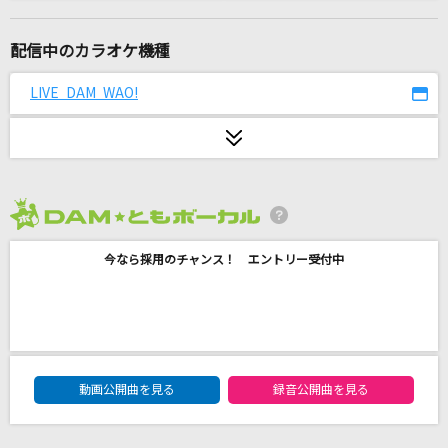
逃げ水
乃木坂46
配信中のカラオケ機種
[生音]ベテルギウス
LIVE DAM WAO!
優里
百火撩乱
Kalafina
2026年8月度
ナハトムジーク
今なら採用のチャンス！ エントリー受付中
Mrs. GREEN APPLE
M
浜崎あゆみ
DAM★ともボーカルエントリーランキング
ふたりの夢港
動画公開曲を見る
録音公開曲を見る
橘ゆうじ