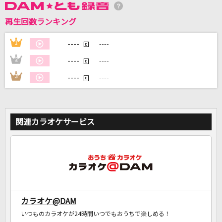
再生回数ランキング
DAMに会員登録・ログインして
カラオケをもっと楽しもう！
----
1
----
回
----
2
----
回
----
3
----
回
自宅でカラオケ歌い放題！
家族や友達と一緒に！練習にも！
関連カラオケサービス
カラオケ@DAM
いつものカラオケが24時間いつでもおうちで楽しめる！