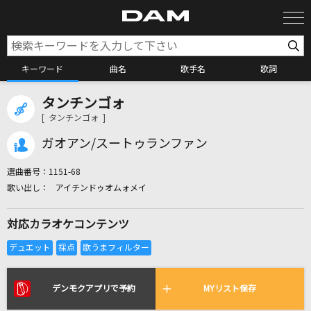
キーワード
曲名
歌手名
歌詞
タンチンゴォ
カラオケ検索
[ タンチンゴォ ]
ガオアン/スートゥランファン
カラオケ店舗検索
選曲番号：
1151-68
アイチンドゥオムォメイ
カラオケリクエスト
対応カラオケコンテンツ
全国りれき
リアルタイムで歌われている曲の一覧
デンモクアプリで予約
MYリスト保存