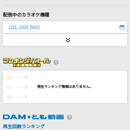
U.S.A.
DA PUMP
配信中のカラオケ機種
ギラギラ
LIVE DAM WAO!
Ado
Heart of glass
城田優(U)
[生音]儚くない
SUPER BEAVER
----
----
1
点
----
----
2
点
Give a reason
----
----
3
点
林原めぐみ
青い鳥
原田波人
再生回数ランキング