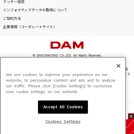
クッキー設定
インフォマティブデータの取得について
ご契約方法
企業情報（コーポレートサイト）
© DAIICHIKOSHO CO.,LTD. All Rights Reserved.
このサイトに掲載されている一切の文章・画像・写真・動画・音声等を、手段や形態
を問わず、著作権法の定める範囲を超えて無断で複製、転載、ファイル化などすること
We use cookies to improve your experience on our
を禁じます。
website, to personalize content and ads and to analyze
our traffic. Please click [Cookie Settings] to customize
楽曲及びコンテンツは、機種によりご利用いただけない場合があります。
your cookie settings on our website.
楽曲及びコンテンツの配信日、配信内容が変更になる場合があります。
楽曲によりMYリスト保存ができない場合があります。
Accept All Cookies
JASRAC許諾番号
6602250213Y31015 6602250112Y38026 6602250240Y31015
6602250241Y45122
Cookies Settings
NexTone許諾番号
ID000002945 ID000002947 ID000002937 ID000002938