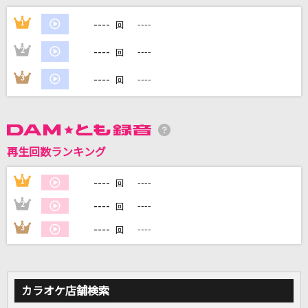
愛くださいませ
----
1
----
回
≠ME
----
2
----
回
アスイロ
----
3
----
回
村川梨衣
明日への序奏
半崎美子
再生回数ランキング
[生音]高嶺の花子さん
----
1
----
回
back number
----
2
----
回
もっと見る
----
3
----
回
DAMの新曲・ランキングなど
カラオケ最新情報をチェック！
カラオケ店舗検索