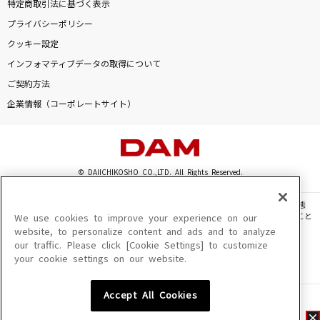
特定商取引法に基づく表示
プライバシーポリシー
クッキー設定
インフォマティブデータの取得について
ご契約方法
企業情報（コーポレートサイト）
© DAIICHIKOSHO CO.,LTD. All Rights Reserved.
このサイトに掲載されている一切の文章・画像・写真・動画・音声等を、手段や形態
を問わず、著作権法の定める範囲を超えて無断で複製、転載、ファイル化などすること
We use cookies to improve your experience on our
を禁じます。
website, to personalize content and ads and to analyze
our traffic. Please click [Cookie Settings] to customize
楽曲及びコンテンツは、機種によりご利用いただけない場合があります。
your cookie settings on our website.
楽曲及びコンテンツの配信日、配信内容が変更になる場合があります。
楽曲によりMYリスト保存ができない場合があります。
Accept All Cookies
JASRAC許諾番号
6602250213Y31015 6602250112Y38026 6602250240Y31015
6602250241Y45122