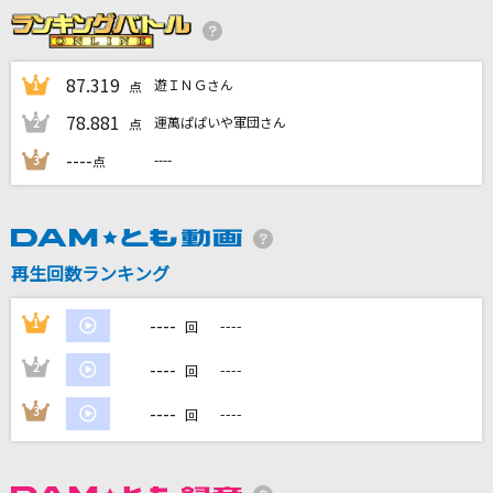
Closer feat. Halsey [クローサー]
The Chainsmokers
87.319
遊ＩＮＧさん
1
点
78.881
daze
運萬ぱぱいや軍団さん
2
点
じん ft.メイリア from GARNiDELiA
----
----
3
点
自由への招待
L'Arc-en-Ciel
再生回数ランキング
[生音]SINGLES
Mr.Children
----
1
----
回
もっと見る
----
2
----
回
----
3
----
回
DAMの新曲・ランキングなど
カラオケ最新情報をチェック！