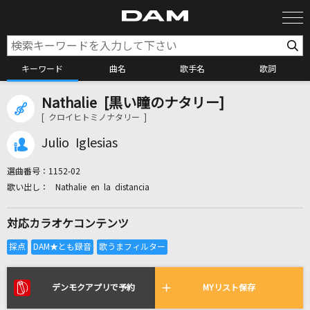
キーワード
曲名
歌手名
歌詞
Nathalie [黒い瞳のナタリー]
カラオケ検索
[ クロイヒトミノナタリー ]
Julio Iglesias
カラオケ店舗検索
選曲番号：
1152-02
Nathalie en la distancia
カラオケリクエスト
対応カラオケコンテンツ
全国りれき
リアルタイムで歌われている曲の一覧
デンモクアプリで予約
MYリスト保存