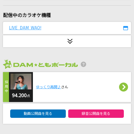
まちぶせ
石川ひとみ
配信中のカラオケ機種
[良音]月光花
LIVE DAM WAO!
Janne Da Arc
[生音]himawari
Mr.Children
2026年8月度
[生音]別れの予感
テレサ・テン
ゆっくり再開♪
さん
[生音]地上の星
94.200
点
中島みゆき
DAM★ともボーカルエントリーランキング
動画公開曲を見る
録音公開曲を見る
[生音]君じゃなきゃダメみたい(Animelo Summ
er Live 2015 -THE GATE-Ver.)
オーイシマサヨシ