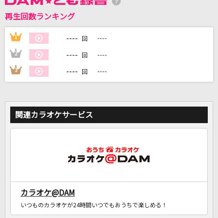
再生回数ランキング
----
1
----
DAMに会員登録・ログインして
回
カラオケをもっと楽しもう！
----
2
----
回
----
3
----
回
自宅でカラオケ歌い放題！
家族や友達と一緒に！練習にも！
関連カラオケサービス
カラオケ@DAM
いつものカラオケが24時間いつでもおうちで楽しめる！