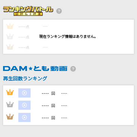
[生音]あゝ人生に涙あり
里見浩太朗・横内正
----
----
1
点
[生音]September
----
竹内まりや
----
2
点
----
----
3
点
エウレカ
なとり
[生音]ひまわりの約束
再生回数ランキング
秦 基博
----
1
----
回
もっと見る
----
2
----
回
DAMの新曲・ランキングなど
----
3
----
回
カラオケ最新情報をチェック！