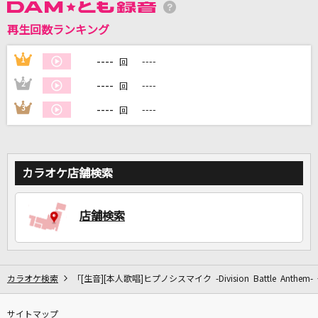
再生回数ランキング
DAMに会員登録・ログインして
カラオケをもっと楽しもう！
----
1
----
回
----
2
----
回
----
3
----
回
自宅でカラオケ歌い放題！
家族や友達と一緒に！練習にも！
カラオケ店舗検索
店舗検索
カラオケ検索
「[生音][本人歌唱]ヒプノシスマイク -Division Battle Anthem- 
サイトマップ