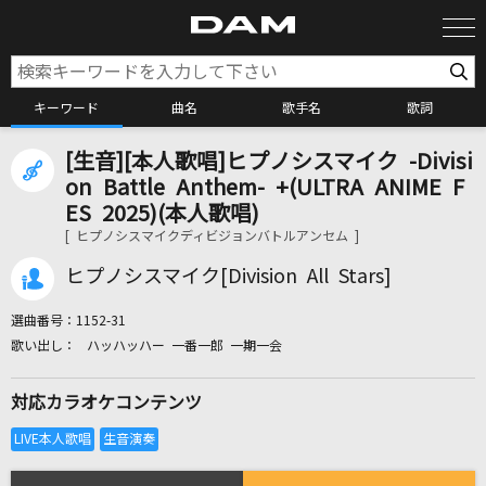
キーワード
曲名
歌手名
歌詞
[生音][本人歌唱]ヒプノシスマイク -Divisi
カラオケ検索
on Battle Anthem- +(ULTRA ANIME F
ES 2025)(本人歌唱)
[ ヒプノシスマイクディビジョンバトルアンセム ]
カラオケ店舗検索
ヒプノシスマイク[Division All Stars]
カラオケリクエスト
選曲番号：
1152-31
ハッハッハー 一番一郎 一期一会
全国りれき
対応カラオケコンテンツ
リアルタイムで歌われている曲の一覧