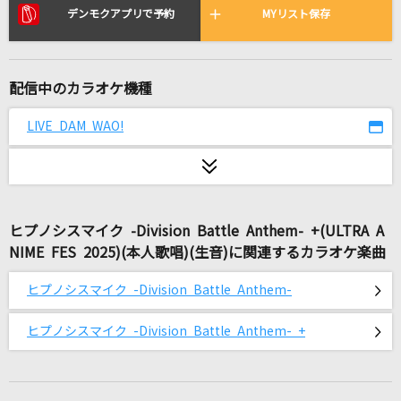
ファタール
デンモクアプリで予約
MYリスト保存
GEMN
アイノウタ
配信中のカラオケ機種
Tani Yuuki
LIVE DAM WAO!
大阪LOVER
DREAMS COME TRUE
島人ぬ宝
ヒプノシスマイク -Division Battle Anthem- +(ULTRA A
BEGIN
NIME FES 2025)(本人歌唱)(生音)に関連するカラオケ楽曲
サヨナラの意味
ヒプノシスマイク -Division Battle Anthem-
乃木坂46
ヒプノシスマイク -Division Battle Anthem- +
RAIN MAN
AKIHIDE