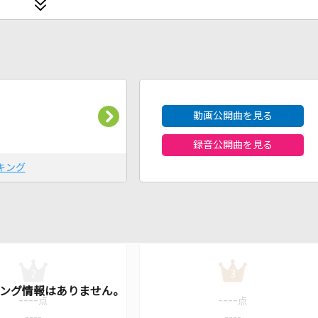
2026年8月度
動画公開曲を見る
録音公開曲を見る
キング
2
3
----
----
点
点
----
----