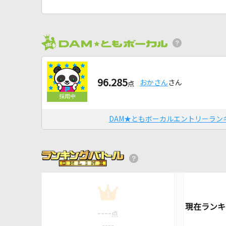
96.285
おかさん
さん
点
DAM★ともボーカルエントリーラン
1
----
点
----