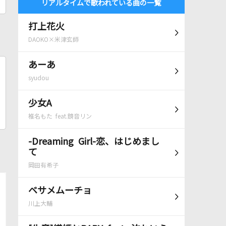
リアルタイムで歌われている曲の一覧
打上花火
DAOKO×米津玄師
あーあ
syudou
少女A
椎名もた feat.鏡音リン
-Dreaming Girl-恋、はじめまし
て
岡田有希子
ベサメムーチョ
川上大輔