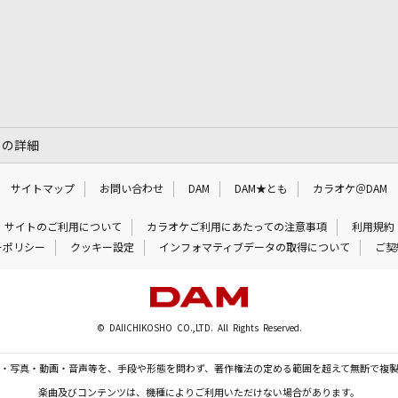
」の詳細
サイトマップ
お問い合わせ
DAM
DAM★とも
カラオケ＠DAM
サイトのご利用について
カラオケご利用にあたっての注意事項
利用規約
ーポリシー
クッキー設定
インフォマティブデータの取得について
ご契
© DAIICHIKOSHO CO.,LTD. All Rights Reserved.
・写真・動画・音声等を、手段や形態を問わず、著作権法の定める範囲を超えて無断で複
楽曲及びコンテンツは、機種によりご利用いただけない場合があります。