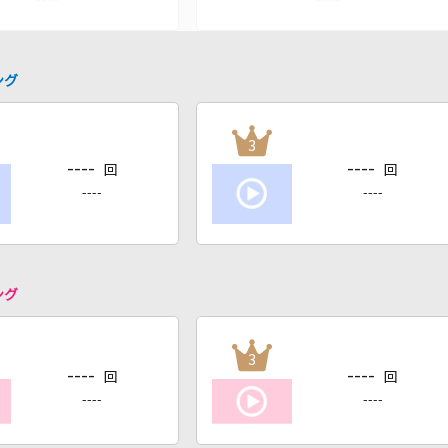
ング
3
----
----
回
回
----
----
ング
3
----
----
回
回
----
----