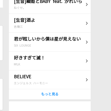
[生音]織姫とBABY feat. 汐れいら
ねぐせ。
[生音]酒よ
吉幾三
君が眩しいから僕は星が見えない
SIX LOUNGE
好きすぎて滅！
M!LK
BELIEVE
エンジェルス ハーモニー
もっと見る