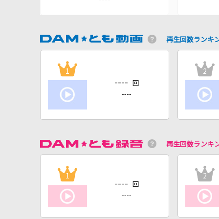
再生回数ランキ
1
2
----
回
----
再生回数ランキ
1
2
----
回
----