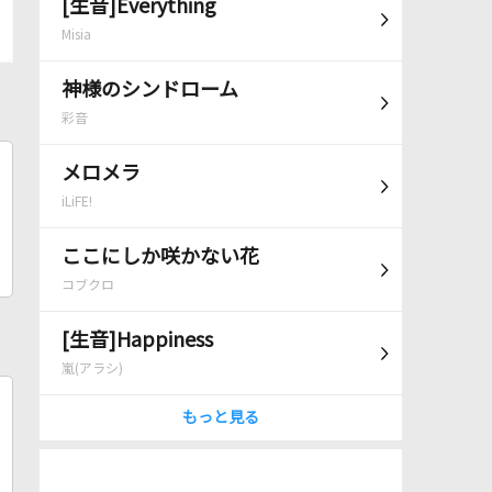
[生音]Everything
Misia
神様のシンドローム
彩音
メロメラ
iLiFE!
ここにしか咲かない花
コブクロ
[生音]Happiness
嵐(アラシ)
もっと見る