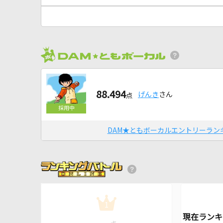
88.494
げんき
さん
点
DAM★ともボーカルエントリーラン
1