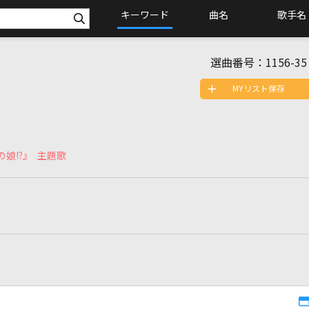
キーワード
曲名
歌手名
選曲番号：
1156-35
MYリスト保存
の娘!?』 主題歌