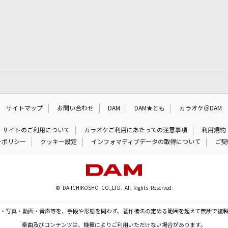
サイトマップ
お問い合わせ
DAM
DAM★とも
カラオケ＠DAM
サイトのご利用について
カラオケご利用にあたっての注意事項
利用規約
ーポリシー
クッキー設定
インフォマティブデータの取得について
ご契
© DAIICHIKOSHO CO.,LTD. All Rights Reserved.
・写真・動画・音声等を、手段や形態を問わず、著作権法の定める範囲を超えて無断で複
楽曲及びコンテンツは、機種によりご利用いただけない場合があります。