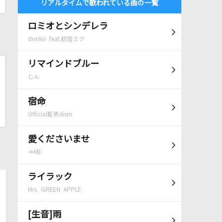
リアルタイムで歌われている曲の一覧
ロミオとシンデレラ
doriko feat.初音ミク
リマインドブルー
じん
宿命
Official髭男dism
愛くださいませ
≠ME
ライラック
Mrs. GREEN APPLE
[生音]雨