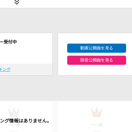
2026年8月度
ー受付中
動画公開曲を見る
録音公開曲を見る
キング
2
3
----
----
点
点
----
----