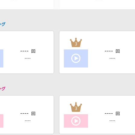
ング
3
----
----
回
回
----
----
ング
3
----
----
回
回
----
----