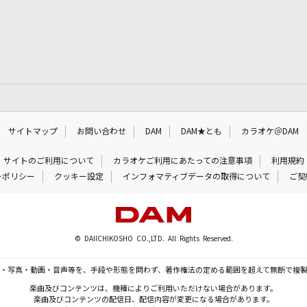
サイトマップ
お問い合わせ
DAM
DAM★とも
カラオケ＠DAM
サイトのご利用について
カラオケご利用にあたっての注意事項
利用規約
ーポリシー
クッキー設定
インフォマティブデータの取得について
ご契
© DAIICHIKOSHO CO.,LTD. All Rights Reserved.
・写真・動画・音声等を、手段や形態を問わず、著作権法の定める範囲を超えて無断で複
楽曲及びコンテンツは、機種によりご利用いただけない場合があります。
楽曲及びコンテンツの配信日、配信内容が変更になる場合があります。