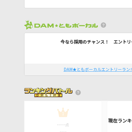
今なら採用のチャンス！ エントリ
DAM★ともボーカルエントリーラン
1
----
点
----