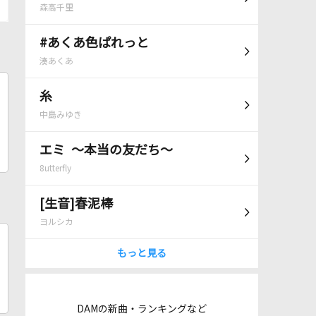
森高千里
#あくあ色ぱれっと
湊あくあ
糸
中島みゆき
エミ ～本当の友だち～
8utterfly
[生音]春泥棒
ヨルシカ
もっと見る
DAMの新曲・ランキングなど