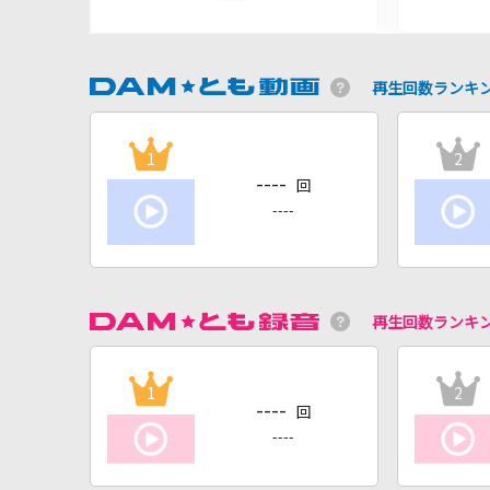
再生回数ランキ
1
2
----
回
----
再生回数ランキ
1
2
----
回
----