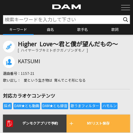
キーワード
曲名
歌手名
歌詞
Higher Love～君と僕が望んだもの～
カラオケ検索
[ ハイヤーラブキミトボクガノゾンダモノ ]
KATSUMI
カラオケ店舗検索
選曲番号：
1157-21
愛という生き物は 育んでこそ形になる
カラオケリクエスト
対応カラオケコンテンツ
全国りれき
リアルタイムで歌われている曲の一覧
デンモクアプリで予約
MYリスト保存