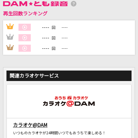
再生回数ランキング
DAMに会員登録・ログインして
カラオケをもっと楽しもう！
----
1
----
回
----
2
----
回
----
3
----
回
自宅でカラオケ歌い放題！
家族や友達と一緒に！練習にも！
関連カラオケサービス
カラオケ@DAM
いつものカラオケが24時間いつでもおうちで楽しめる！