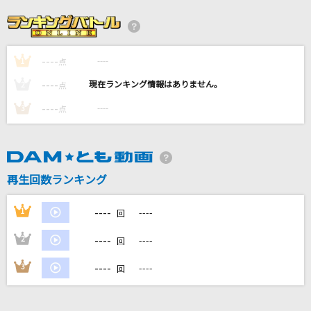
[生音]青と夏
Mrs. GREEN APPLE
----
----
1
赤い糸
点
稲葉浩志
----
----
2
点
----
----
3
点
[生音]はまぐりボンバー
矢島美容室
イケナイ太陽
再生回数ランキング
ORANGE RANGE
----
1
----
回
もっと見る
----
2
----
回
DAMの新曲・ランキングなど
----
3
----
回
カラオケ最新情報をチェック！