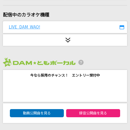
[生音]SAKURA
いきものがかり
配信中のカラオケ機種
DAYS of DASH
LIVE DAM WAO!
鈴木このみ
花束
back number
2026年8月度
ダーリン
今なら採用のチャンス！ エントリー受付中
Mrs. GREEN APPLE
やさしいキスをして
DREAMS COME TRUE
DAM★ともボーカルエントリーランキング
缶ビール
動画公開曲を見る
録音公開曲を見る
みゆな