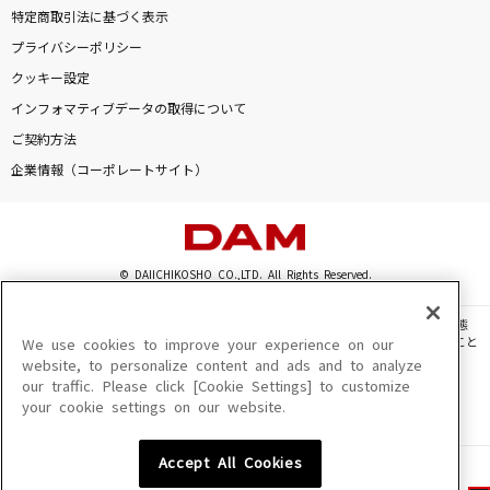
特定商取引法に基づく表示
プライバシーポリシー
クッキー設定
インフォマティブデータの取得について
ご契約方法
企業情報（コーポレートサイト）
© DAIICHIKOSHO CO.,LTD. All Rights Reserved.
このサイトに掲載されている一切の文章・画像・写真・動画・音声等を、手段や形態
を問わず、著作権法の定める範囲を超えて無断で複製、転載、ファイル化などすること
We use cookies to improve your experience on our
を禁じます。
website, to personalize content and ads and to analyze
our traffic. Please click [Cookie Settings] to customize
楽曲及びコンテンツは、機種によりご利用いただけない場合があります。
your cookie settings on our website.
楽曲及びコンテンツの配信日、配信内容が変更になる場合があります。
楽曲によりMYリスト保存ができない場合があります。
Accept All Cookies
JASRAC許諾番号
6602250213Y31015 6602250112Y38026 6602250240Y31015