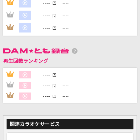
----
1
----
回
----
2
----
回
DAMに会員登録・ログインして
カラオケをもっと楽しもう！
----
3
----
回
自宅でカラオケ歌い放題！
再生回数ランキング
家族や友達と一緒に！練習にも！
----
1
----
回
----
2
----
回
----
3
----
回
関連カラオケサービス