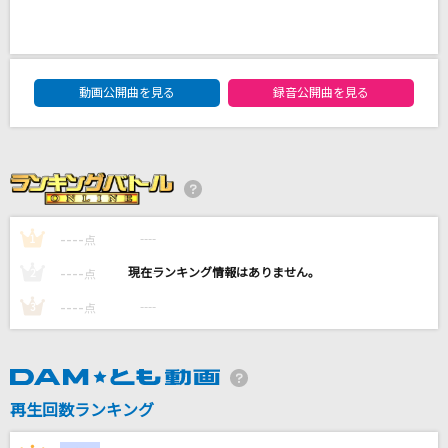
ねっこ
King Gnu
DAM★ともボーカルエントリーランキング
とくべチュ、して
動画公開曲を見る
録音公開曲を見る
＝LOVE
[生音]語りつぐ愛に
薬師丸ひろ子
----
----
1
点
ホログラム
NICO Touches the Walls
----
----
2
点
----
----
3
点
もっと見る
DAMの新曲・ランキングなど
カラオケ最新情報をチェック！
再生回数ランキング