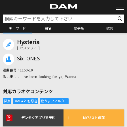
キーワード
曲名
歌手名
歌詞
Hysteria
カラオケ検索
[ ヒステリア ]
SixTONES
カラオケ店舗検索
選曲番号：
1159-10
I've been looking for ya, Wanna
カラオケリクエスト
対応カラオケコンテンツ
全国りれき
リアルタイムで歌われている曲の一覧
デンモクアプリで予約
MYリスト保存