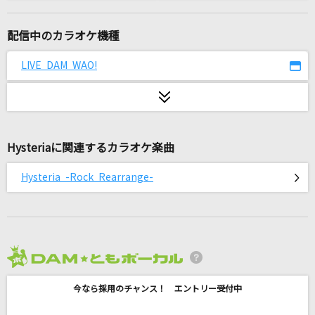
ずっと
DOBERMAN INFINITY
配信中のカラオケ機種
爆裂愛してる
LIVE DAM WAO!
M!LK
ファンサ
mona(CV:夏川椎菜)
Hysteriaに関連するカラオケ楽曲
Heart of glass
Hysteria -Rock Rearrange-
城田優(U)
[生音]星座になれたら
結束バンド
2026年8月度
[オリカラ]負けないで
今なら採用のチャンス！ エントリー受付中
ZARD