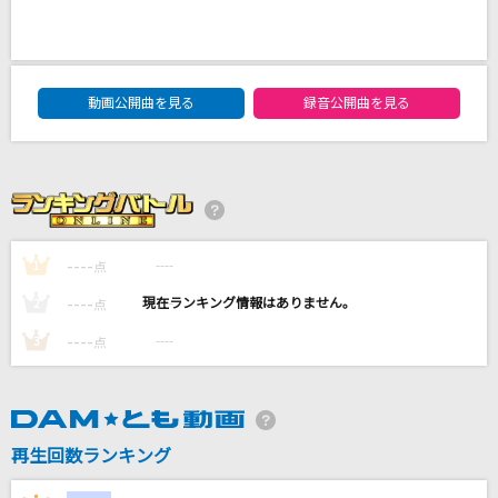
[生音]恋
back number
DAM★ともボーカルエントリーランキング
Always
動画公開曲を見る
録音公開曲を見る
西野カナ
忘れてください
ヨルシカ
----
----
1
点
[生音]花に亡霊
ヨルシカ
----
----
2
点
----
----
3
点
もっと見る
DAMの新曲・ランキングなど
カラオケ最新情報をチェック！
再生回数ランキング