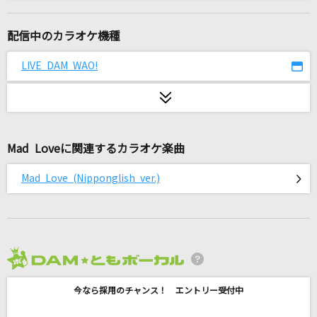
[生音]桜
コブクロ
配信中のカラオケ機種
ララバイ
LIVE DAM WAO!
RADWIMPS
ポルターガイスト
なとり
Mad Loveに関連するカラオケ楽曲
はみだし御免
Mad Love (Nipponglish ver.)
ポルノグラフィティ
残酷な天使のテーゼ
高橋洋子
2026年8月度
いつか
今なら採用のチャンス！ エントリー受付中
Saucy Dog