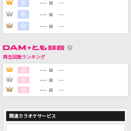
----
1
----
回
----
2
----
回
DAMに会員登録・ログインして
カラオケをもっと楽しもう！
----
3
----
回
自宅でカラオケ歌い放題！
再生回数ランキング
家族や友達と一緒に！練習にも！
----
1
----
回
----
2
----
回
----
3
----
回
関連カラオケサービス