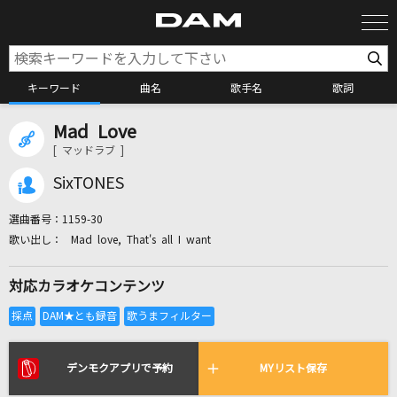
キーワード
曲名
歌手名
歌詞
Mad Love
カラオケ検索
[ マッドラブ ]
SixTONES
カラオケ店舗検索
選曲番号：
1159-30
Mad love, That's all I want
カラオケリクエスト
対応カラオケコンテンツ
全国りれき
リアルタイムで歌われている曲の一覧
デンモクアプリで予約
MYリスト保存