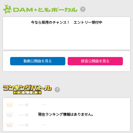
え?あぁ、そう。
2026年8月度
蝶々P feat.初音ミク
今なら採用のチャンス！ エントリー受付中
Happily [ハッピリー]
One Direction
君をのせて
DAM★ともボーカルエントリーランキング
井上あずみ
動画公開曲を見る
録音公開曲を見る
[生音]チェリー
スピッツ
もっと見る
----
----
1
点
DAMの新曲・ランキングなど
----
----
2
点
カラオケ最新情報をチェック！
----
----
3
点