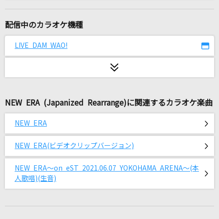
[生音]リンジュー・ラヴ
マカロニえんぴつ
配信中のカラオケ機種
25コ目の染色体
LIVE DAM WAO!
RADWIMPS
[生音]水平線
back number
NEW ERA (Japanized Rearrange)に関連するカラオケ楽曲
[生音]サウダージ
NEW ERA
ポルノグラフィティ
NEW ERA(ビデオクリップバージョン)
とってもとっても、ありがとう。
日向美ビタースイーツ♪
NEW ERA～on eST 2021.06.07 YOKOHAMA ARENA～(本
人歌唱)(生音)
うっせぇわ
Ado