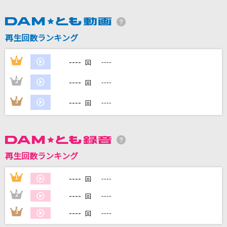
DAMに会員登録・ログインして
再生回数ランキング
カラオケをもっと楽しもう！
----
1
----
回
----
2
----
回
自宅でカラオケ歌い放題！
----
3
----
家族や友達と一緒に！練習にも！
回
再生回数ランキング
----
1
----
回
----
2
----
回
----
3
----
回