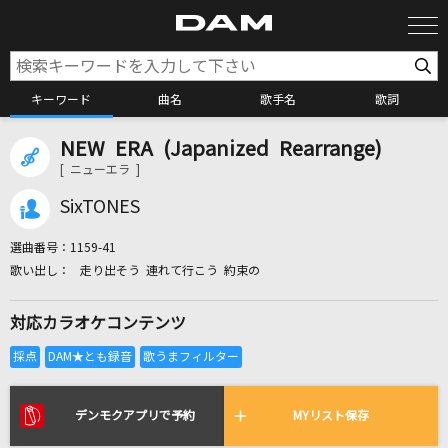
キーワード
曲名
歌手名
歌詞
NEW ERA (Japanized Rearrange)
カラオケ検索
[ ニューエラ ]
SixTONES
カラオケ店舗検索
選曲番号：
1159-41
走り出そう 連れて行こう 約束の
カラオケリクエスト
対応カラオケコンテンツ
全国りれき
リアルタイムで歌われている曲の一覧
デンモクアプリで予約
MYリスト保存