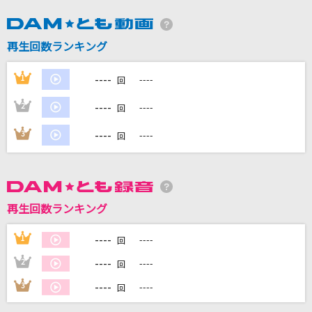
DAMに会員登録・ログインして
再生回数ランキング
カラオケをもっと楽しもう！
----
1
----
回
----
2
----
回
自宅でカラオケ歌い放題！
----
3
----
回
家族や友達と一緒に！練習にも！
再生回数ランキング
----
1
----
回
----
2
----
回
----
3
----
回