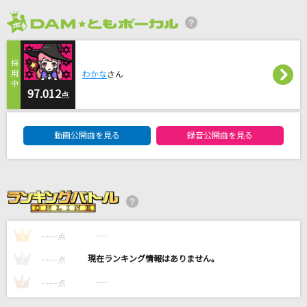
Magic
Mrs. GREEN APPLE
2026年8月度
Bye-Good-Bye
わかな
さん
BE:FIRST
97.012
点
11月のアンクレット
DAM★ともボーカルエントリーランキング
AKB48
動画公開曲を見る
録音公開曲を見る
ゆずれない願い
田村直美
もっと見る
----
----
1
点
DAMの新曲・ランキングなど
----
----
2
点
カラオケ最新情報をチェック！
----
----
3
点