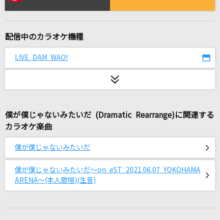
[良音]LIFE
YUI
配信中のカラオケ機種
LOVE&CHAIN
B'z
LIVE DAM WAO!
空の欠片
池田綾子
僕が僕じゃないみたいだ (Dramatic Rearrange)に関連する
Prison Song [プリズン・ソング]
カラオケ楽曲
System Of A Down
僕が僕じゃないみたいだ
Tell Me Tell Me ☆
PiKi
僕が僕じゃないみたいだ～on eST 2021.06.07 YOKOHAMA
ARENA～(本人歌唱)(生音)
ひぐらしのなく頃に
島みやえい子(島宮えい子)