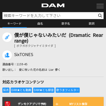
キーワード
曲名
歌手名
歌詞
僕が僕じゃないみたいだ (Dramatic Rear
カラオケ検索
range)
[ ボクガボクジャナイミタイダ ]
カラオケ店舗検索
SixTONES
選曲番号：
1159-45
カラオケリクエスト
愛に咲いた花の名前は Liar 儚く
対応カラオケコンテンツ
全国りれき
リアルタイムで歌われている曲の一覧
デンモクアプリで予約
MYリスト保存