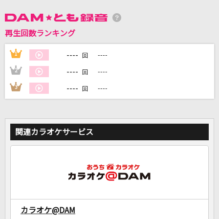
DAMに会員登録・ログインして
再生回数ランキング
カラオケをもっと楽しもう！
----
1
----
回
----
2
----
回
----
3
----
回
自宅でカラオケ歌い放題！
家族や友達と一緒に！練習にも！
関連カラオケサービス
カラオケ@DAM