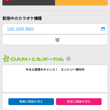
はじまりの場所
ロードオブメジャー
配信中のカラオケ機種
残機
ずっと真夜中でいいのに。
LIVE DAM WAO!
ノーダウト
Official髭男dism
ブルーアンバー
2026年8月度
back number
今なら採用のチャンス！ エントリー受付中
Let's take it someday
ONE OK ROCK
スピカ
DAM★ともボーカルエントリーランキング
ロクデナシ
動画公開曲を見る
録音公開曲を見る