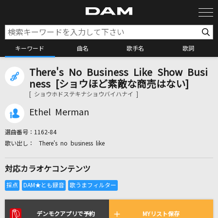
キーワード
曲名
歌手名
歌詞
There's No Business Like Show Busi
カラオケ検索
ness [ショウほど素敵な商売はない]
[ ショウホドステキナショウバイハナイ ]
カラオケ店舗検索
Ethel Merman
選曲番号：
1162-84
カラオケリクエスト
There's no business like
対応カラオケコンテンツ
全国りれき
リアルタイムで歌われている曲の一覧
デンモクアプリで予約
MYリスト保存