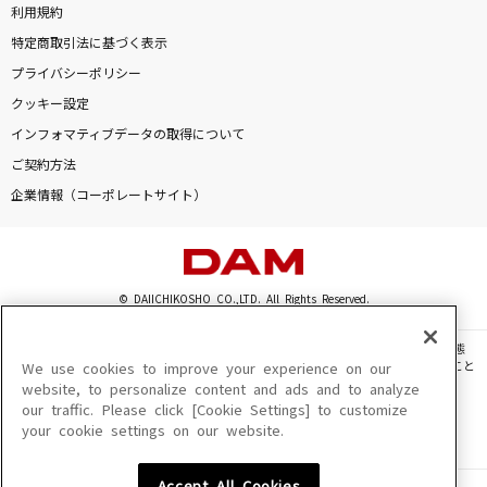
利用規約
特定商取引法に基づく表示
プライバシーポリシー
クッキー設定
インフォマティブデータの取得について
ご契約方法
企業情報（コーポレートサイト）
© DAIICHIKOSHO CO.,LTD. All Rights Reserved.
このサイトに掲載されている一切の文章・画像・写真・動画・音声等を、手段や形態
を問わず、著作権法の定める範囲を超えて無断で複製、転載、ファイル化などすること
We use cookies to improve your experience on our
を禁じます。
website, to personalize content and ads and to analyze
our traffic. Please click [Cookie Settings] to customize
楽曲及びコンテンツは、機種によりご利用いただけない場合があります。
your cookie settings on our website.
楽曲及びコンテンツの配信日、配信内容が変更になる場合があります。
楽曲によりMYリスト保存ができない場合があります。
Accept All Cookies