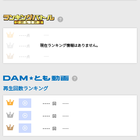
遠く遠く
槇原敬之(Makihara)
[生音]紫煙
----
----
1
点
神野美伽
----
----
2
点
抱きしめたい
----
----
3
点
Mr.Children
ホール・ニュー・ワールド(新しい世界)
石井一孝・麻生かほ里
再生回数ランキング
もっと見る
----
1
----
回
----
2
----
DAMの新曲・ランキングなど
回
カラオケ最新情報をチェック！
----
3
----
回