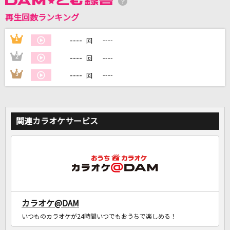
再生回数ランキング
DAMに会員登録・ログインして
カラオケをもっと楽しもう！
----
1
----
回
----
2
----
回
----
3
----
回
自宅でカラオケ歌い放題！
家族や友達と一緒に！練習にも！
関連カラオケサービス
カラオケ@DAM
いつものカラオケが24時間いつでもおうちで楽しめる！