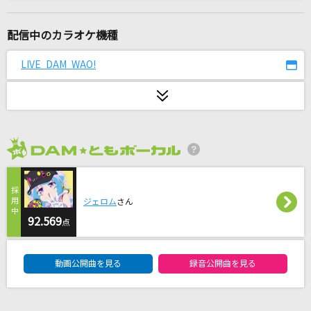
夏祭り
Whiteberry
配信中のカラオケ機種
飛ぶ時
LIVE DAM WAO!
yama
Flamingo
米津玄師
2026年8月度
[生音]僕が一番欲しかったもの
槇原敬之(Makihara)
ジェロム
さん
[生音]キミシダイ列車
92.569
点
ONE OK ROCK
DAM★ともボーカルエントリーランキング
動画公開曲を見る
録音公開曲を見る
女の夜汽車
大江裕