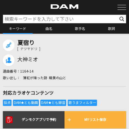
キーワード
曲名
歌手名
歌詞
夏宿り
カラオケ検索
[ ナツヤドリ ]
大神ミオ
カラオケ店舗検索
選曲番号：
1164-14
薄紅が降った跡 萌黄の山と
カラオケリクエスト
対応カラオケコンテンツ
全国りれき
リアルタイムで歌われている曲の一覧
デンモクアプリで予約
MYリスト保存