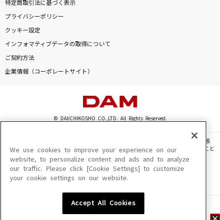
特定商取引法に基づく表示
プライバシーポリシー
クッキー設定
インフォマティブデータの取得について
ご契約方法
企業情報（コーポレートサイト）
© DAIICHIKOSHO CO.,LTD. All Rights Reserved.
このサイトに掲載されている一切の文章・画像・写真・動画・音声等を、手段や形態
を問わず、著作権法の定める範囲を超えて無断で複製、転載、ファイル化などすること
We use cookies to improve your experience on our
を禁じます。
website, to personalize content and ads and to analyze
our traffic. Please click [Cookie Settings] to customize
楽曲及びコンテンツは、機種によりご利用いただけない場合があります。
your cookie settings on our website.
楽曲及びコンテンツの配信日、配信内容が変更になる場合があります。
楽曲によりMYリスト保存ができない場合があります。
Accept All Cookies
JASRAC許諾番号
6602250213Y31015 6602250112Y38026 6602250240Y31015
6602250241Y45122