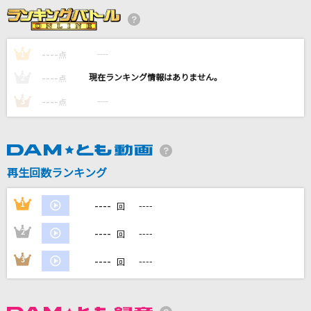
crossing field
LiSA
----
----
1
点
[名演]冬のうた 「名演ピアノ 美野 春樹」
----
----
2
点
Kiroro
----
----
3
点
君にこの声が 届きますように
谷本貴義
[生音]ランデヴー
再生回数ランキング
シャイトープ
----
1
----
回
もっと見る
----
2
----
回
DAMの新曲・ランキングなど
----
3
----
回
カラオケ最新情報をチェック！