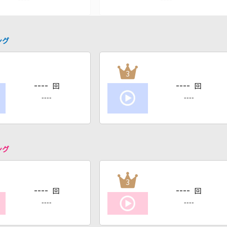
ング
3
----
----
回
回
----
----
ング
3
----
----
回
回
----
----