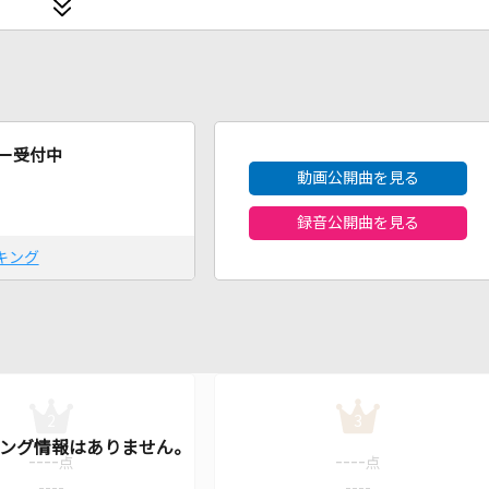
2026年8月度
ー受付中
動画公開曲を見る
録音公開曲を見る
キング
2
3
----
----
点
点
----
----