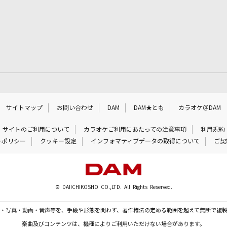
サイトマップ
お問い合わせ
DAM
DAM★とも
カラオケ＠DAM
サイトのご利用について
カラオケご利用にあたっての注意事項
利用規約
ーポリシー
クッキー設定
インフォマティブデータの取得について
ご契
© DAIICHIKOSHO CO.,LTD. All Rights Reserved.
・写真・動画・音声等を、手段や形態を問わず、著作権法の定める範囲を超えて無断で複
楽曲及びコンテンツは、機種によりご利用いただけない場合があります。