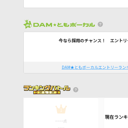
今なら採用のチャンス！ エントリ
DAM★ともボーカルエントリーラン
1
----
点
----