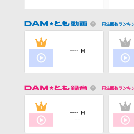
再生回数ランキ
1
2
----
回
----
再生回数ランキ
1
2
----
回
----