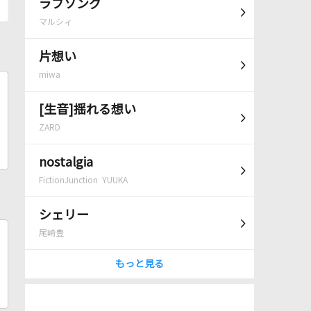
ラブソング
マルシィ
片想い
miwa
[生音]揺れる想い
ZARD
nostalgia
FictionJunction YUUKA
シェリー
尾崎豊
もっと見る