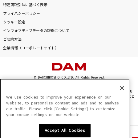
特定商取引法に基づく表示
プライバシーポリシー
クッキー設定
インフォマティブデータの取得について
ご契約方法
企業情報（コーポレートサイト）
© DAIICHIKOSHO CO.,LTD. All Rights Reserved.
このサイトに掲載されている一切の文章・画像・写真・動画・音声等を、手段や形態
を問わず、著作権法の定める範囲を超えて無断で複製、転載、ファイル化などすること
We use cookies to improve your experience on our
を禁じます。
website, to personalize content and ads and to analyze
our traffic. Please click [Cookie Settings] to customize
楽曲及びコンテンツは、機種によりご利用いただけない場合があります。
your cookie settings on our website.
楽曲及びコンテンツの配信日、配信内容が変更になる場合があります。
楽曲によりMYリスト保存ができない場合があります。
Accept All Cookies
JASRAC許諾番号
6602250213Y31015 6602250112Y38026 6602250240Y31015