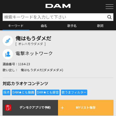
キーワード
曲名
歌手名
歌詞
俺はもうダメだ
カラオケ検索
[ オレハモウダメダ ]
電撃ネットワーク
カラオケ店舗検索
選曲番号：
1164-23
俺はもうダメだ(ダメダメダメ)
カラオケリクエスト
対応カラオケコンテンツ
全国りれき
リアルタイムで歌われている曲の一覧
デンモクアプリで予約
MYリスト保存