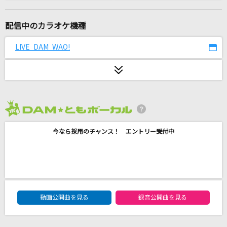
生まれてはじめて
神田沙也加、松たか子
配信中のカラオケ機種
かわいいだけじゃだめですか？
LIVE DAM WAO!
CUTIE STREET
Jupiter
平原綾香(ひらはらあやか)
2026年8月度
キラメキライダー☆
今なら採用のチャンス！ エントリー受付中
hololive IDOL PROJECT
Fallen
EGOIST
DAM★ともボーカルエントリーランキング
「ひとりで生きられそう」って それってねえ、
動画公開曲を見る
録音公開曲を見る
褒めているの?
Juice=Juice