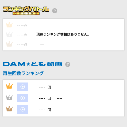
[生音]レイン
シド
----
----
1
点
[生音]太陽のKomachi Angel
----
----
2
点
B'z
----
----
3
点
StaRt
Mrs. GREEN APPLE
再生回数ランキング
愛心
川崎鷹也
----
1
----
回
もっと見る
----
2
----
回
----
3
----
回
DAMの新曲・ランキングなど
カラオケ最新情報をチェック！