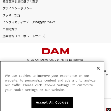
特定商取引法に基づく表示
プライバシーポリシー
クッキー設定
インフォマティブデータの取得について
ご契約方法
企業情報（コーポレートサイト）
© DAIICHIKOSHO CO.,LTD. All Rights Reserved.
このサイトに掲載されている一切の文章・画像・写真・動画・音声等を、手段や形態
を問わず、著作権法の定める範囲を超えて無断で複製、転載、ファイル化などすること
We use cookies to improve your experience on our
を禁じます。
website, to personalize content and ads and to analyze
our traffic. Please click [Cookie Settings] to customize
楽曲及びコンテンツは、機種によりご利用いただけない場合があります。
your cookie settings on our website.
楽曲及びコンテンツの配信日、配信内容が変更になる場合があります。
楽曲によりMYリスト保存ができない場合があります。
Accept All Cookies
JASRAC許諾番号
6602250213Y31015 6602250112Y38026 6602250240Y31015
6602250241Y45122