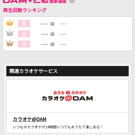
再生回数ランキング
DAMに会員登録・ログインして
カラオケをもっと楽しもう！
----
1
----
回
----
2
----
回
----
3
----
回
自宅でカラオケ歌い放題！
家族や友達と一緒に！練習にも！
関連カラオケサービス
カラオケ@DAM
いつものカラオケが24時間いつでもおうちで楽しめる！