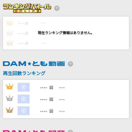
マッちょっちょ！
M!LK
----
----
1
点
晴る
----
----
2
点
ヨルシカ
----
----
3
点
残酷な天使のテーゼ
高橋洋子
青のすみか
再生回数ランキング
キタニタツヤ
----
1
----
回
もっと見る
----
2
----
回
DAMの新曲・ランキングなど
----
3
----
回
カラオケ最新情報をチェック！