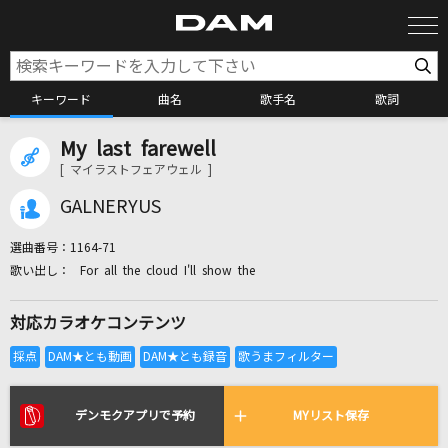
キーワード
曲名
歌手名
歌詞
My last farewell
カラオケ検索
[ マイラストフェアウェル ]
GALNERYUS
カラオケ店舗検索
選曲番号：
1164-71
For all the cloud I'll show the
カラオケリクエスト
対応カラオケコンテンツ
全国りれき
リアルタイムで歌われている曲の一覧
デンモクアプリで予約
MYリスト保存