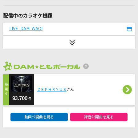
ブリキノダンス
日向電工
配信中のカラオケ機種
是非に及ばず
LIVE DAM WAO!
乃木坂46
[生音]結
Saucy Dog
2026年8月度
YUME日和
島谷ひとみ
ＺＥＰＨＲＹＵＳ
さん
[生音]無法松の一生<度胸千両入り>
93.700
点
村田英雄
DAM★ともボーカルエントリーランキング
動画公開曲を見る
録音公開曲を見る
抱きしめたい
Mr.Children