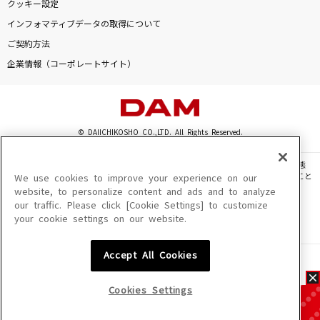
クッキー設定
インフォマティブデータの取得について
ご契約方法
企業情報（コーポレートサイト）
© DAIICHIKOSHO CO.,LTD. All Rights Reserved.
このサイトに掲載されている一切の文章・画像・写真・動画・音声等を、手段や形態
を問わず、著作権法の定める範囲を超えて無断で複製、転載、ファイル化などすること
We use cookies to improve your experience on our
を禁じます。
website, to personalize content and ads and to analyze
our traffic. Please click [Cookie Settings] to customize
楽曲及びコンテンツは、機種によりご利用いただけない場合があります。
your cookie settings on our website.
楽曲及びコンテンツの配信日、配信内容が変更になる場合があります。
楽曲によりMYリスト保存ができない場合があります。
Accept All Cookies
JASRAC許諾番号
6602250213Y31015 6602250112Y38026 6602250240Y31015
6602250241Y45122
Cookies Settings
NexTone許諾番号
ID000002945 ID000002947 ID000002937 ID000002938