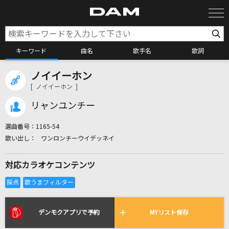
キーワード
曲名
歌手名
歌詞
ノイイーホン
カラオケ検索
[ ノイイーホン ]
リャンユンチー
カラオケ店舗検索
選曲番号：
1165-54
ワンロンチーウイデッネイ
カラオケリクエスト
対応カラオケコンテンツ
全国りれき
リアルタイムで歌われている曲の一覧
デンモクアプリで予約
MYリスト保存