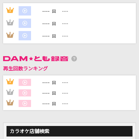
----
ふたつの唇
1
----
回
EXILE
----
2
----
回
Forever...
----
3
----
回
savage genius
ブリキノダンス
日向電工
再生回数ランキング
夢の匂い
----
1
----
回
乃木坂46
----
2
----
回
----
3
----
もっと見る
回
DAMの新曲・ランキングなど
カラオケ最新情報をチェック！
カラオケ店舗検索