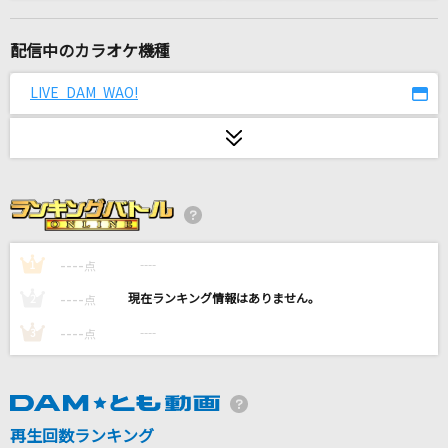
奏(かなで)
スキマスイッチ
配信中のカラオケ機種
サリシノハラ
LIVE DAM WAO!
ミキト(みきとP) feat.初音ミク
ワタリドリ
[Alexandros]
ブラック★ロックシューター
supercell feat.初音ミク
----
----
1
点
----
----
2
点
[生音]Can't Take My Eyes Off You (Single Ve
rsion) [君の瞳に恋してる]
----
----
3
点
Boys Town Gang
11月のアンクレット
再生回数ランキング
AKB48