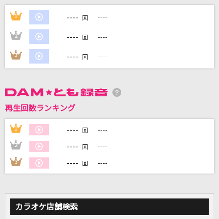
[生音]嘘
----
1
----
回
シド
----
2
----
回
ハナミズキ
----
3
----
回
一青 窈
服を着て、恋したい
いぎなり東北産
再生回数ランキング
ミモザ
----
1
----
回
ゴスペラーズ(The Gospellers)
----
2
----
回
もっと見る
----
3
----
回
DAMの新曲・ランキングなど
カラオケ最新情報をチェック！
カラオケ店舗検索