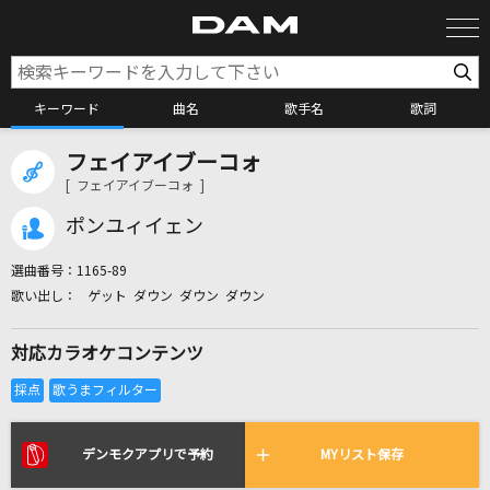
キーワード
曲名
歌手名
歌詞
フェイアイブーコォ
カラオケ検索
[ フェイアイブーコォ ]
ポンユィイェン
カラオケ店舗検索
選曲番号：
1165-89
ゲット ダウン ダウン ダウン
カラオケリクエスト
対応カラオケコンテンツ
全国りれき
リアルタイムで歌われている曲の一覧
デンモクアプリで予約
MYリスト保存