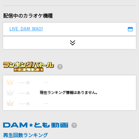
ほんまやで☆なんでやねん☆しらんけど
モナキ
配信中のカラオケ機種
雪の華
LIVE DAM WAO!
中島美嘉
オレポーズ～俺なりのラブソング～
PENGIN
桜龍～さくらりゅう～
山本譲二
----
----
1
点
----
----
2
点
酔いどれ知らず
----
----
3
点
Kanaria
青空
THE BLUE HEARTS
再生回数ランキング