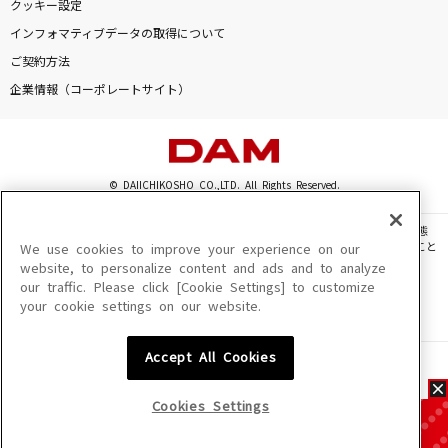
クッキー設定
インフォマティブデータの取得について
ご契約方法
企業情報（コーポレートサイト）
© DAIICHIKOSHO CO.,LTD. All Rights Reserved.
このサイトに掲載されている一切の文章・画像・写真・動画・音声等を、手段や形態
を問わず、著作権法の定める範囲を超えて無断で複製、転載、ファイル化などすること
We use cookies to improve your experience on our
を禁じます。
website, to personalize content and ads and to analyze
our traffic. Please click [Cookie Settings] to customize
楽曲及びコンテンツは、機種によりご利用いただけない場合があります。
your cookie settings on our website.
楽曲及びコンテンツの配信日、配信内容が変更になる場合があります。
楽曲によりMYリスト保存ができない場合があります。
Accept All Cookies
JASRAC許諾番号
6602250213Y31015 6602250112Y38026 6602250240Y31015
6602250241Y45122
Cookies Settings
NexTone許諾番号
ID000002945 ID000002947 ID000002937 ID000002938