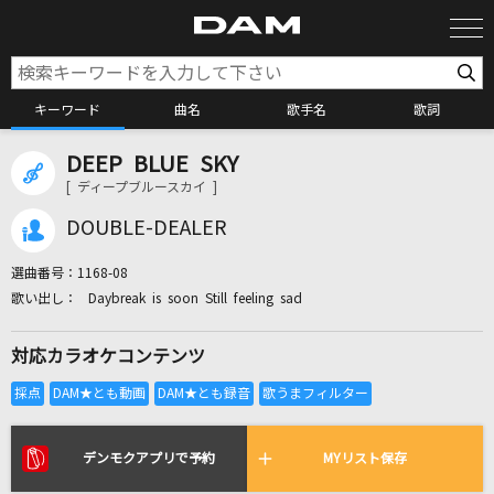
キーワード
曲名
歌手名
歌詞
DEEP BLUE SKY
カラオケ検索
[ ディープブルースカイ ]
DOUBLE-DEALER
カラオケ店舗検索
選曲番号：
1168-08
Daybreak is soon Still feeling sad
カラオケリクエスト
対応カラオケコンテンツ
全国りれき
リアルタイムで歌われている曲の一覧
デンモクアプリで予約
MYリスト保存