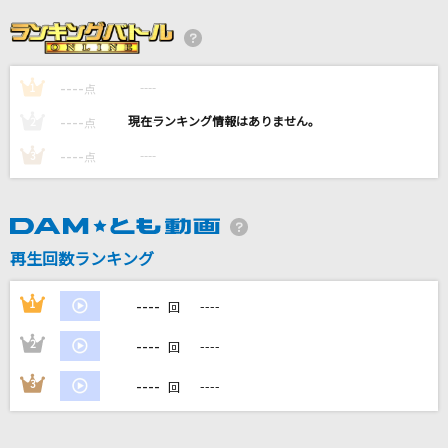
点描の唄(井上苑子ソロver.)
井上苑子
----
----
1
僕にはどうしてわかるんだろう
点
Vaundy
----
----
2
点
----
----
3
点
[生音]そっけない
RADWIMPS
輝く月のように
再生回数ランキング
Superfly
----
1
----
回
もっと見る
----
2
----
回
DAMの新曲・ランキングなど
----
3
----
回
カラオケ最新情報をチェック！