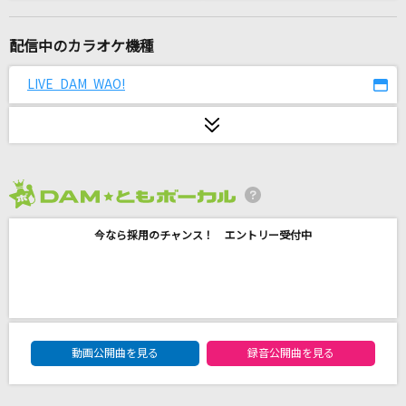
未来は風のように
Liella!
配信中のカラオケ機種
Here
LIVE DAM WAO!
JUNNA
お願い☆デスティニー
PPE41
2026年8月度
踊楽園
今なら採用のチャンス！ エントリー受付中
CLAN QUEEN
ブルーベリー・ナイツ
マカロニえんぴつ
DAM★ともボーカルエントリーランキング
出発前
動画公開曲を見る
録音公開曲を見る
ゆず