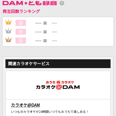
再生回数ランキング
DAMに会員登録・ログインして
カラオケをもっと楽しもう！
----
1
----
回
----
2
----
回
----
3
----
回
自宅でカラオケ歌い放題！
家族や友達と一緒に！練習にも！
関連カラオケサービス
カラオケ@DAM
いつものカラオケが24時間いつでもおうちで楽しめる！