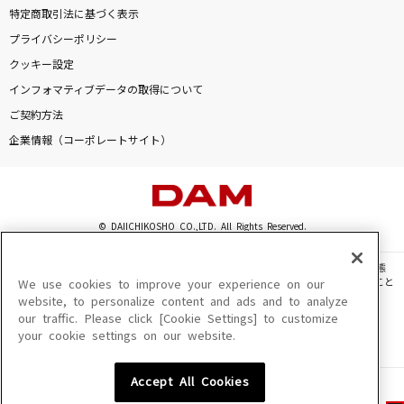
特定商取引法に基づく表示
プライバシーポリシー
クッキー設定
インフォマティブデータの取得について
ご契約方法
企業情報（コーポレートサイト）
© DAIICHIKOSHO CO.,LTD. All Rights Reserved.
このサイトに掲載されている一切の文章・画像・写真・動画・音声等を、手段や形態
を問わず、著作権法の定める範囲を超えて無断で複製、転載、ファイル化などすること
We use cookies to improve your experience on our
を禁じます。
website, to personalize content and ads and to analyze
our traffic. Please click [Cookie Settings] to customize
楽曲及びコンテンツは、機種によりご利用いただけない場合があります。
your cookie settings on our website.
楽曲及びコンテンツの配信日、配信内容が変更になる場合があります。
楽曲によりMYリスト保存ができない場合があります。
Accept All Cookies
JASRAC許諾番号
6602250213Y31015 6602250112Y38026 6602250240Y31015