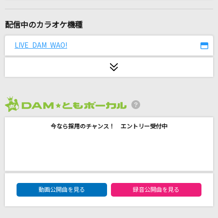
[名演]Everything 「名演ピアノ 美野 春樹」
Misia
配信中のカラオケ機種
[生音]恋におちて-Fall in love-
LIVE DAM WAO!
小林明子
ウエディング
音田雅則
2026年8月度
津軽三味線ひとり旅
今なら採用のチャンス！ エントリー受付中
彩青
OMG!
ALPHA DRIVE ONE
DAM★ともボーカルエントリーランキング
[生音]若者たち
動画公開曲を見る
録音公開曲を見る
森山直太朗(直太朗)