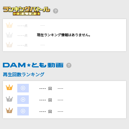
Answer
FLOW
----
----
1
[生音]HAPPY BIRTHDAY
点
back number
----
----
2
点
----
----
3
点
くりてぃかるぷりちー
iLiFE!
Runner
再生回数ランキング
爆風スランプ(BAKUFU-SLUMP)
----
1
----
回
もっと見る
----
2
----
回
DAMの新曲・ランキングなど
----
3
----
回
カラオケ最新情報をチェック！